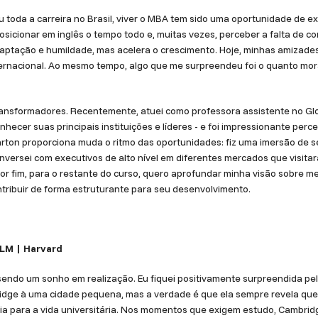
 toda a carreira no Brasil, viver o MBA tem sido uma oportunidade de ex
sicionar em inglês o tempo todo e, muitas vezes, perceber a falta de co
aptação e humildade, mas acelera o crescimento. Hoje, minhas amizade
ernacional. Ao mesmo tempo, algo que me surpreendeu foi o quanto mora
transformadores. Recentemente, atuei como professora assistente no Gl
hecer suas principais instituições e líderes - e foi impressionante per
arton proporciona muda o ritmo das oportunidades: fiz uma imersão de 
conversei com executivos de alto nível em diferentes mercados que visitar
Por fim, para o restante do curso, quero aprofundar minha visão sobre
ntribuir de forma estruturante para seu desenvolvimento.
LLM | Harvard
sendo um sonho em realização. Eu fiquei positivamente surpreendida pel
idge à uma cidade pequena, mas a verdade é que ela sempre revela que 
ia para a vida universitária. Nos momentos que exigem estudo, Cambri