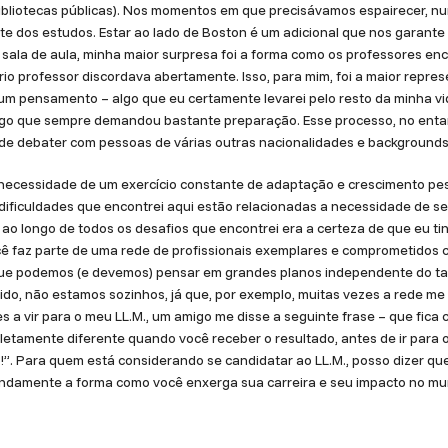
ibliotecas públicas). Nos momentos em que precisávamos espairecer, nu
e dos estudos. Estar ao lado de Boston é um adicional que nos garante 
sala de aula, minha maior surpresa foi a forma como os professores en
io professor discordava abertamente. Isso, para mim, foi a maior repre
r um pensamento – algo que eu certamente levarei pelo resto da minha vi
 algo que sempre demandou bastante preparação. Esse processo, no enta
 de debater com pessoas de várias outras nacionalidades e background
 necessidade de um exercício constante de adaptação e crescimento pes
ificuldades que encontrei aqui estão relacionadas a necessidade de sem
 ao longo de todos os desafios que encontrei era a certeza de que eu t
ocê faz parte de uma rede de profissionais exemplares e comprometidos 
 que podemos (e devemos) pensar em grandes planos independente do ta
ido, não estamos sozinhos, já que, por exemplo, muitas vezes a rede me
 a vir para o meu LL.M., um amigo me disse a seguinte frase – que fica
tamente diferente quando você receber o resultado, antes de ir para o 
so!”. Para quem está considerando se candidatar ao LL.M., posso dizer q
ndamente a forma como você enxerga sua carreira e seu impacto no mu