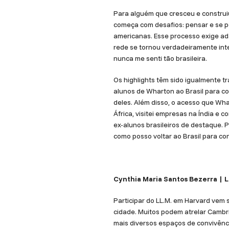
Para alguém que cresceu e construiu
começa com desafios: pensar e se po
americanas. Esse processo exige ad
rede se tornou verdadeiramente int
nunca me senti tão brasileira.
Os highlights têm sido igualmente 
alunos de Wharton ao Brasil para con
deles. Além disso, o acesso que Wh
África, visitei empresas na Índia e 
ex-alunos brasileiros de destaque. 
como posso voltar ao Brasil para co
Cynthia Maria Santos Bezerra | 
Participar do LL.M. em Harvard vem 
cidade. Muitos podem atrelar Cambr
mais diversos espaços de convivênc