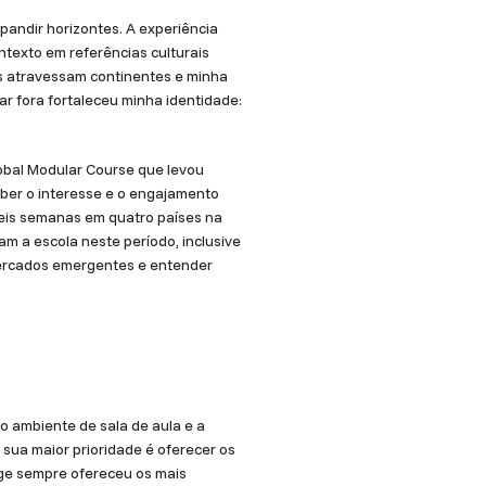
pandir horizontes. A experiência
ntexto em referências culturais
s atravessam continentes e minha
r fora fortaleceu minha identidade:
obal Modular Course que levou
ceber o interesse e o engajamento
seis semanas em quatro países na
am a escola neste período, inclusive
 mercados emergentes e entender
o ambiente de sala de aula e a
sua maior prioridade é oferecer os
dge sempre ofereceu os mais