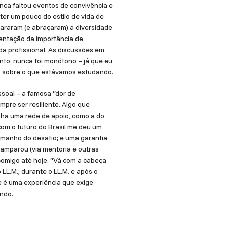
nca faltou eventos de convivência e
ter um pouco do estilo de vida de
cararam (e abraçaram) a diversidade
sentação da importância de
da profissional. As discussões em
nto, nunca foi monótono – já que eu
s sobre o que estávamos estudando.
soal – a famosa “dor de
pre ser resiliente. Algo que
inha uma rede de apoio, como a do
com o futuro do Brasil me deu um
manho do desafio; e uma garantia
 amparou (via mentoria e outras
 comigo até hoje: “Vá com a cabeça
LL.M., durante o LL.M. e após o
ue é uma experiência que exige
ndo.