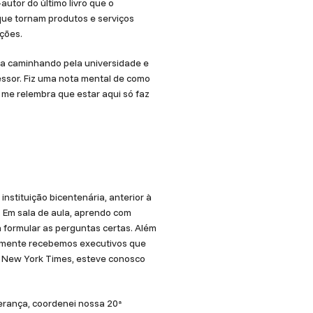
autor do último livro que o
que tornam produtos e serviços
ções.
va caminhando pela universidade e
essor. Fiz uma nota mental de como
o me relembra que estar aqui só faz
nstituição bicentenária, anterior à
. Em sala de aula, aprendo com
 formular as perguntas certas. Além
temente recebemos executivos que
o New York Times, esteve conosco
erança, coordenei nossa 20ª