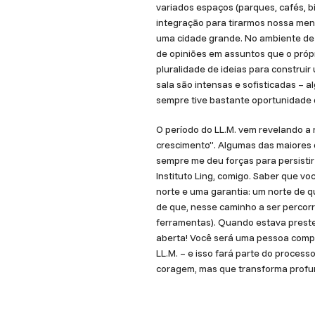
variados espaços (parques, cafés, b
integração para tirarmos nossa ment
uma cidade grande. No ambiente de 
de opiniões em assuntos que o própr
pluralidade de ideias para construi
sala são intensas e sofisticadas –
sempre tive bastante oportunidade
O período do LL.M. vem revelando a
crescimento”. Algumas das maiores d
sempre me deu forças para persistir
Instituto Ling, comigo. Saber que v
norte e uma garantia: um norte de
de que, nesse caminho a ser percorr
ferramentas). Quando estava prestes
aberta! Você será uma pessoa comple
LL.M. – e isso fará parte do proces
coragem, mas que transforma profu