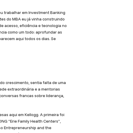
vou trabalhar em Investment Banking
ntes do MBA eu já vinha construindo
 acesso, eficiência e tecnologia no
iência como um todo: aprofundar as
parecem aqui todos os dias. Se
do crescimento, sentia falta de uma
ede extraordinária e a mentorias
 conversas francas sobre liderança,
as aqui em Kellogg. A primeira foi
NG “Erie Family Health Centers”,
so Entrepreneurship and the