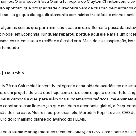
omies. O professor Efosa Ojoma foi pupilo do Clayton Christensen, e co-
livro apontam que prosperidade duradoura vem da criação de mercados 
ídas – algo que dialoga diretamente com minha trajetória e minhas ambi
 algumas coisas que para mim são quase irreais. Semana passada esta
do Nobel em Economia. Ninguém reparou, porque aqui ele é mais um prof
como esse, em que a excelência é cotidiana. Mais do que inspiração, iss
ortunidade.
A | Columbia
u MBA na Columbia University. Integrar a comunidade acadêmica de uma i
, é um projeto de vida que hoje concretizo com o apoio do Instituto Ling
 seus campos e que, para além dos fundamentos teóricos, me ensinam a
ogo constante com lideranças que moldam a economia global, e frequen
isão de mercado. Neste mês, por exemplo, Meredith Kopit Levien, CEO d
uturo do jornalismo diante do avanço dos LLMs.
icado à Media Management Association (MMA) da CBS. Como parte da lid