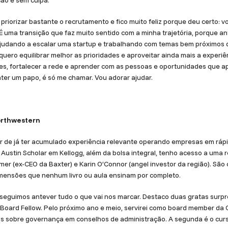
ção e sem culpa.
 priorizar bastante o recrutamento e fico muito feliz porque deu certo: 
 É uma transição que faz muito sentido com a minha trajetória, porque a
ajudando a escalar uma startup e trabalhando com temas bem próximos de
 quero equilibrar melhor as prioridades e aproveitar ainda mais a exper
es, fortalecer a rede e aprender com as pessoas e oportunidades que a
ater um papo, é só me chamar. Vou adorar ajudar.
orthwestern
r de já ter acumulado experiência relevante operando empresas em rápi
Austin Scholar em Kellogg, além da bolsa integral, tenho acesso a uma r
mer (ex-CEO da Baxter) e Karin O’Connor (angel investor da região). São
imensões que nenhum livro ou aula ensinam por completo.
guimos antever tudo o que vai nos marcar. Destaco duas gratas surpres
Board Fellow. Pelo próximo ano e meio, servirei como board member da O
icas sobre governança em conselhos de administração. A segunda é o cur