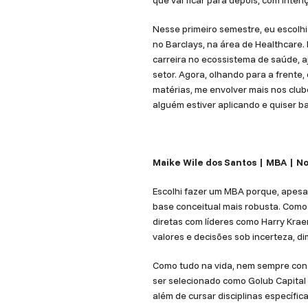
que vai ficar para depois, com inten
Nesse primeiro semestre, eu escolhi
no Barclays, na área de Healthcare.
carreira no ecossistema de saúde, 
setor. Agora, olhando para a frente,
matérias, me envolver mais nos club
alguém estiver aplicando e quiser b
Maike Wile dos Santos | MBA | N
Escolhi fazer um MBA porque, apesa
base conceitual mais robusta. Como 
diretas com líderes como Harry Krae
valores e decisões sob incerteza, d
Como tudo na vida, nem sempre conse
ser selecionado como Golub Capital 
além de cursar disciplinas específ