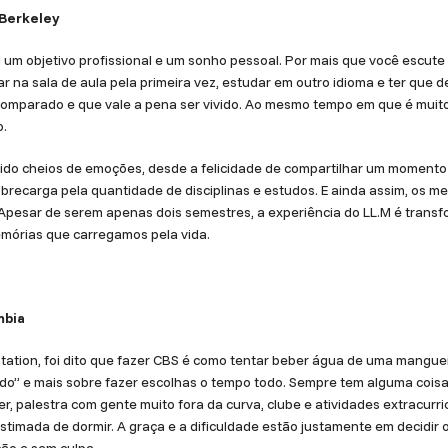
 Berkeley
 um objetivo profissional e um sonho pessoal. Por mais que você escut
rar na sala de aula pela primeira vez, estudar em outro idioma e ter qu
omparado e que vale a pena ser vivido. Ao mesmo tempo em que é muito 
o.
ido cheios de emoções, desde a felicidade de compartilhar um momento
brecarga pela quantidade de disciplinas e estudos. E ainda assim, os m
Apesar de serem apenas dois semestres, a experiência do LL.M é transf
emórias que carregamos pela vida.
mbia
tation, foi dito que fazer CBS é como tentar beber água de uma manguei
udo” e mais sobre fazer escolhas o tempo todo. Sempre tem alguma cois
r, palestra com gente muito fora da curva, clube e atividades extracurr
imada de dormir. A graça e a dificuldade estão justamente em decidir o