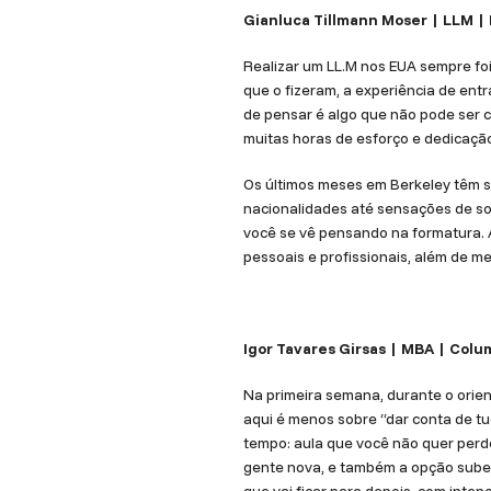
Gianluca Tillmann Moser | LLM |
Realizar um LL.M nos EUA sempre foi
que o fizeram, a experiência de ent
de pensar é algo que não pode ser c
muitas horas de esforço e dedicaçã
Os últimos meses em Berkeley têm s
nacionalidades até sensações de so
você se vê pensando na formatura. 
pessoais e profissionais, além de m
Igor Tavares Girsas | MBA | Colu
Na primeira semana, durante o orien
aqui é menos sobre “dar conta de t
tempo: aula que você não quer perde
gente nova, e também a opção subest