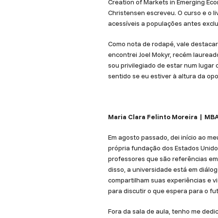
Creation of Markets in Emerging Econ
Christensen escreveu. O curso e o 
acessíveis a populações antes exclu
Como nota de rodapé, vale destacar
encontrei Joel Mokyr, recém laurea
sou privilegiado de estar num lugar 
sentido se eu estiver à altura da op
Maria Clara Felinto Moreira | MB
Em agosto passado, dei início ao me
própria fundação dos Estados Unidos
professores que são referências em
disso, a universidade está em diál
compartilham suas experiências e v
para discutir o que espera para o f
Fora da sala de aula, tenho me ded