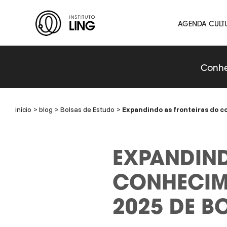
Ir para o conteúdo principal
Instituto
AGENDA CULT
Ling
Conhe
início
blog
Bolsas de Estudo
Expandindo as fronteiras do co
EXPANDIND
CONHECIME
2025 DE BO