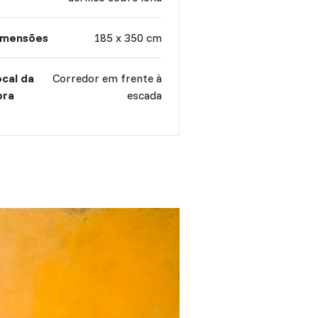
imensões
185 x 350 cm
cal da
Corredor em frente à
bra
escada