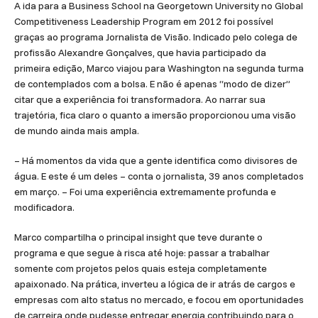
A ida para a Business School na Georgetown University no Global
Competitiveness Leadership Program em 2012 foi possível
graças ao programa Jornalista de Visão. Indicado pelo colega de
profissão Alexandre Gonçalves, que havia participado da
primeira edição, Marco viajou para Washington na segunda turma
de contemplados com a bolsa. E não é apenas “modo de dizer”
citar que a experiência foi transformadora. Ao narrar sua
trajetória, fica claro o quanto a imersão proporcionou uma visão
de mundo ainda mais ampla.
– Há momentos da vida que a gente identifica como divisores de
água. E este é um deles – conta o jornalista, 39 anos completados
em março. – Foi uma experiência extremamente profunda e
modificadora.
Marco compartilha o principal insight que teve durante o
programa e que segue à risca até hoje: passar a trabalhar
somente com projetos pelos quais esteja completamente
apaixonado. Na prática, inverteu a lógica de ir atrás de cargos e
empresas com alto status no mercado, e focou em oportunidades
de carreira onde pudesse entregar energia contribuindo para o