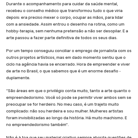
Durante o acompanhamento para cuidar da saúde mental,
recebeu o conselho médico que transformou tudo o que viria
depois: era preciso mexer o corpo, ocupar as mãos, para lidar
com a ansiedade. Assim entrou o desenho na rotina, como um
hobby-terapia, sem nenhuma pretensão a não ser desopilar. E a
arte passou a fazer parte definitiva de todos os seus dias.
Por um tempo conseguiu conciliar o emprego de jornalista com os
outros projetos artísticos, mas em dado momento sentiu que o
ciclo na agência havia se encerrado. Hora de empreender e viver
de arte no Brasil, o que sabemos que é um enorme desafio -
duplamente.
“São áreas em que o privilégio conta muito, tanto a arte quanto o
empreendedorismo. Você só pode se permitir viver ambos sem se
preocupar se for herdeiro. No meu caso, é um trajeto muito
complicado: não sou herdeira e sou mulher. Mulheres artistas
foram invisibilizadas ao longo da história. Há muito machismo. E
no empreendedorismo também”.
Não é à toa que seu material criativo sempre aborda questões de