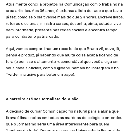
Atualmente concilia projetos na Comunicação com o trabalho na
área artística. Aos 36 anos, é extensa a lista de tudo o que faz e
já fez, como se o dia tivesse mais do que 24 horas. Escreve livros,
roteiros e colunas, ministra cursos, desenha, pinta, estuda, vive
bem informada, presente nas redes sociais e encontra tempo
para combater o patriarcado.
Aqui, vamos compartilhar um recorte do que Bruna vê, ouve, lê,
pensa e produz, já sabendo que muita coisa acaba ficando de
fora (e por isso é altamente recomendável que você a siga em
seus canais oficiais, como o @dabrunamaia no Instagram e no
Twitter, inclusive para bater um papo).
A carreira até ser Jornalista de Visão
A decisão de cursar Comunicação foi natural para a aluna que
tirava ótimas notas em todas as matérias do colégio e entendeu
que o Jornalismo seria uma área interessante para quem
“gostava de tudo”. Durante o curso na Universidade Federal do