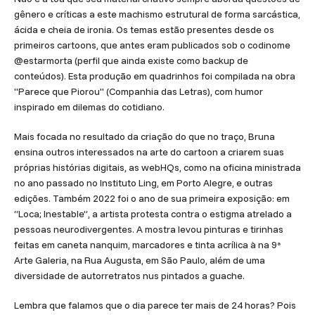
gênero e críticas a este machismo estrutural de forma sarcástica,
ácida e cheia de ironia. Os temas estão presentes desde os
primeiros cartoons, que antes eram publicados sob o codinome
@estarmorta (perfil que ainda existe como backup de
conteúdos). Esta produção em quadrinhos foi compilada na obra
"Parece que Piorou" (Companhia das Letras), com humor
inspirado em dilemas do cotidiano.
Mais focada no resultado da criação do que no traço, Bruna
ensina outros interessados na arte do cartoon a criarem suas
próprias histórias digitais, as webHQs, como na oficina ministrada
no ano passado no Instituto Ling, em Porto Alegre, e outras
edições. Também 2022 foi o ano de sua primeira exposição: em
“Loca; Inestable”, a artista protesta contra o estigma atrelado a
pessoas neurodivergentes. A mostra levou pinturas e tirinhas
feitas em caneta nanquim, marcadores e tinta acrílica à na 9ª
Arte Galeria, na Rua Augusta, em São Paulo, além de uma
diversidade de autorretratos nus pintados a guache.
Lembra que falamos que o dia parece ter mais de 24 horas? Pois