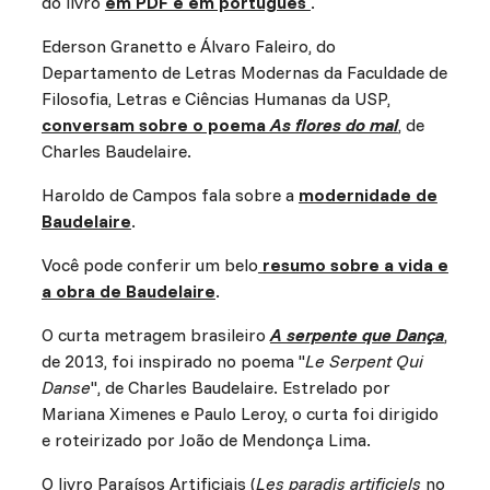
do livro
em PDF e em português
.
Ederson Granetto e Álvaro Faleiro, do
Departamento de Letras Modernas da Faculdade de
Filosofia, Letras e Ciências Humanas da USP,
conversam sobre o poema
As flores do mal
, de
Charles Baudelaire.
Haroldo de Campos fala sobre a
modernidade de
Baudelaire
.
Você pode conferir um belo
resumo sobre a vida e
a obra de Baudelaire
.
O curta metragem brasileiro
A serpente que Dança
,
de 2013, foi inspirado no poema "
Le Serpent Qui
Danse
", de Charles Baudelaire. Estrelado por
Mariana Ximenes e Paulo Leroy, o curta foi dirigido
e roteirizado por João de Mendonça Lima.
O livro Paraísos Artificiais (
Les paradis artificiels
no