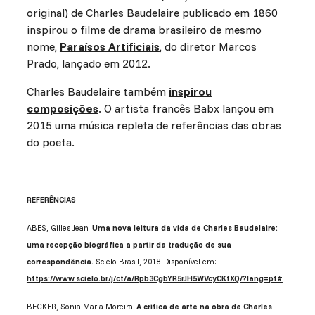
original) de Charles Baudelaire publicado em 1860
inspirou o filme de drama brasileiro de mesmo
nome,
Paraísos Artificiais
, do diretor Marcos
Prado, lançado em 2012.
Charles Baudelaire também
inspirou
composições
. O artista francês Babx lançou em
2015 uma música repleta de referências das obras
do poeta.
REFERÊNCIAS
ABES, Gilles Jean.
Uma nova leitura da vida de Charles Baudelaire:
uma recepção biográfica a partir da tradução de sua
correspondência.
Scielo Brasil, 2018. Disponível em:
https://www.scielo.br/j/ct/a/Rpb3CgbYR5rJH5WVcyCKfXQ/?lang=pt#
BECKER, Sonia Maria Moreira.
A crítica de arte na obra de Charles