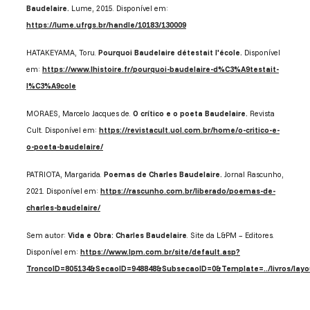
Baudelaire.
Lume, 2015. Disponível em:
https://lume.ufrgs.br/handle/10183/130009
HATAKEYAMA, Toru.
Pourquoi Baudelaire détestait l'école.
Disponível
em:
https://www.lhistoire.fr/pourquoi-baudelaire-d%C3%A9testait-
l%C3%A9cole
MORAES, Marcelo Jacques de.
O crítico e o poeta Baudelaire.
Revista
Cult. Disponível em:
https://revistacult.uol.com.br/home/o-critico-e-
o-poeta-baudelaire/
PATRIOTA, Margarida.
Poemas de Charles Baudelaire.
Jornal Rascunho,
2021. Disponível em:
https://rascunho.com.br/liberado/poemas-de-
charles-baudelaire/
Sem autor:
Vida e Obra: Charles Baudelaire
. Site da L&PM – Editores.
Disponível em:
https://www.lpm.com.br/site/default.asp?
TroncoID=805134&SecaoID=948848&SubsecaoID=0&Template=../livros/layo