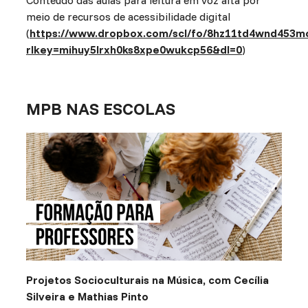
meio de recursos de acessibilidade digital
(
https://www.dropbox.com/scl/fo/8hz11td4wnd453m
rlkey=mihuy5lrxh0ks8xpe0wukcp56&dl=0
)
MPB NAS ESCOLAS
Projetos Socioculturais na Música, com Cecília
Silveira e Mathias Pinto