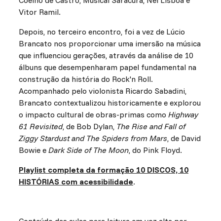
Vitor Ramil.
Depois, no terceiro encontro, foi a vez de Lúcio
Brancato nos proporcionar uma imersão na música
que influenciou gerações, através da análise de 10
álbuns que desempenharam papel fundamental na
construção da história do Rock'n Roll.
Acompanhado pelo violonista Ricardo Sabadini,
Brancato contextualizou historicamente e explorou
o impacto cultural de obras-primas como
Highway
61 Revisited
, de Bob Dylan,
The Rise and Fall of
Ziggy Stardust and The Spiders from Mars
, de David
Bowie e
Dark Side of The Moon
, do Pink Floyd.
Playlist completa da formação 10 DISCOS, 10
HISTÓRIAS com acessibilidade
.
Conteúdo das aulas para leitura em voz alta por