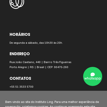
HORÁRIOS
De segunda a sábado, das 10h30 às 20h.
ENDEREÇO
Rua João Caetano, 440 | Bairro Três Figueiras
Porto Alegre | RS | Brasil | CEP: 90470-260
CONTATOS
whatsapp
+55 51 3533 5700
instituto.ling@institutoling.org.br
Bem-vindo ao site do Instituto Ling. Para uma melhor experiência de
navegação, coletamos cookies. Ao continuar acessando este site,