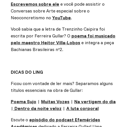
Escrevemos sobre ele
e você pode assistir o
Conversas sobre Arte especial sobre o
Neoconcretismo no
YouTube
.
Você sabia que a letra de Trenzinho Caipira foi
escrita por Ferreira Gullar? O
poema foi musicado
pelo maestro Heitor Villa-Lobos
e integra a peça
Bachianas Brasileiras nº2.
DICAS DO LING
Ficou com vontade de ler mais? Separamos alguns
títulos essenciais na obra de Gullar:
Poema Sujo
|
Muitas Vozes
|
Na vertigem do dia
|
Dentro da noite veloz
|
A luta corporal
Escute o
episódio do podcast Efemérides
Acadêmicas
dedicado a Ferreira Gullar! Uma