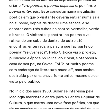
criar o
livro-poema
, o
poema espacial
e, por fim, o
poema enterrado
. Este consistia numa instalação
poética em que o visitante deveria entrar numa sala
no subsolo, depois de descer uma escada, e se
deparar com três cubos no centro: vermelho, verde
e branco. O visitante “penetra” no poema e vai
retirando um cubo de dentro do outro até
encontrar, enterrada, a palavra que faz parte do
poema: “rejuvenesça”. Hélio Oiticica viu o projeto,
publicado à época no Jornal do Brasil, e ofereceu a
casa de seu pai, na Gávea. Foi “o primeiro poema
com endereço da literatura mundial”, mas acabou
destruído por uma chuva forte antes mesmo de ser
visto pelo público.
No início dos anos 1960, Gullar se interessa pela
ideologia marxista e entra para o Centro Popular de
Cultura, o que marca uma nova fase poética, em que
ele se envolve mais com romances de cordel do que