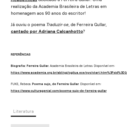
realização da Academia Brasileira de Letras em
homenagem aos 90 anos do escritor!
Já ouviu o poema
Traduzir-se
, de Ferreira Gullar,
cantado por Adriana Calcanhotto
?
REFERÊNCIAS
Biografia: Ferreira Gullar.
Academia Brasileira de Letras. Disponível em:
https://www.academia.org.br/abl/cgi/cgilua.exe/sys/start.htm%3Fsid%3D1
FUKS, Rebeca.
Poema sujo, de Ferreira Gullar
. Disponível em:
https://www.culturagenial.com/poema-sujo-de-ferreira-gullar
Literatura