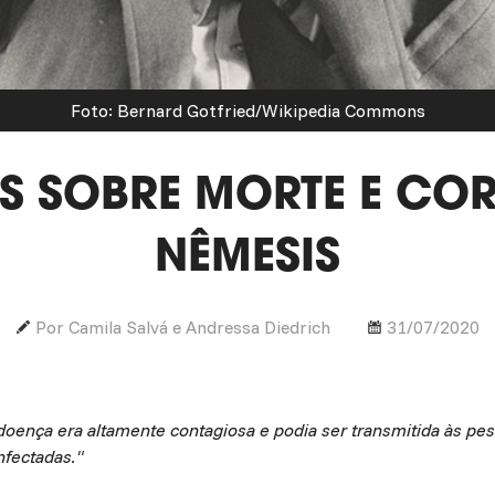
Foto: Bernard Gotfried/Wikipedia Commons
ES SOBRE MORTE E CO
NÊMESIS
Por Camila Salvá e Andressa Diedrich
31/07/2020
doença era altamente contagiosa e podia ser transmitida às pe
nfectadas."