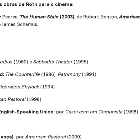
 obras de Roth para o cinema:
y Peerce,
The Human Stain
(2003)
, de Robert Benton,
American
de James Schamus.
umbus
(1960) e
Sabbath's Theater
(1995)
d:
The Counterlife
(1986),
Patrimony
(1991)
Operation Shylock
(1994)
an Pastoral
(1998)
nglish-Speaking Union:
por
Casei com um Comunista
(1998)
rança)
: por
American Pastoral
(2000)