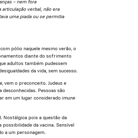
ianças – nem fora
rticulação verbal, não era
ntava uma piada ou se permitia
 com pólio naquele mesmo verão, o
tionamentos diante do sofrimento
da que adultos também pudessem
desigualdades da vida, sem sucesso.
e, vem o preconceito. Judeus e
a desconhecidas. Pessoas são
lhar em um lugar considerado imune
. Nostálgica pois a questão da
 possibilidade da vacina. Sensível
ado a um personagem.