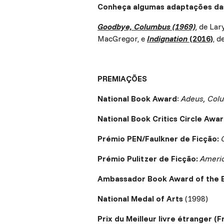
Conheça algumas adaptações das
Goodbye, Columbus (1969)
, de Lar
MacGregor, e
Indignation
(2016)
, 
PREMIAÇÕES
National Book Award
:
Adeus, Col
National Book Critics Circle Awar
Prémio PEN/Faulkner de Ficção:
Prémio Pulitzer de Ficção:
Americ
Ambassador Book Award of the E
National Medal of Arts
(1998)
Prix du Meilleur livre étranger (F