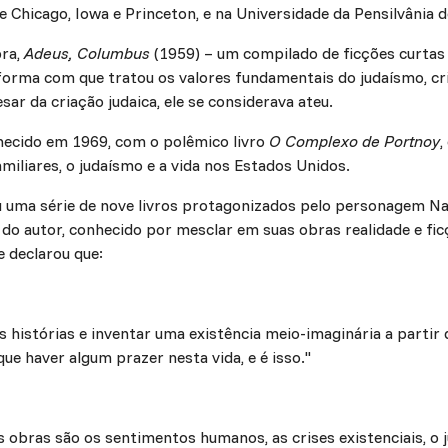
de Chicago, Iowa e Princeton, e na Universidade da Pensilvânia 
bra,
Adeus, Columbus
(1959) – um compilado de ficções curtas 
 forma com que tratou os valores fundamentais do judaísmo, c
ar da criação judaica, ele se considerava ateu.
hecido em 1969, com o polêmico livro
O Complexo de Portnoy
,
miliares, o judaísmo e a vida nos Estados Unidos.
eu uma série de nove livros protagonizados pelo personagem 
o do autor, conhecido por mesclar em suas obras realidade e fi
le declarou que:
sas histórias e inventar uma existência meio-imaginária a parti
ue haver algum prazer nesta vida, e é isso."
obras são os sentimentos humanos, as crises existenciais, o 