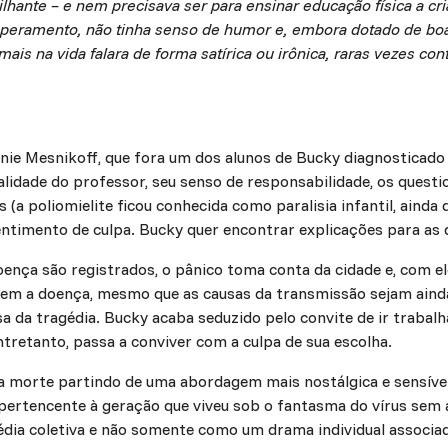
hante – e nem precisava ser para ensinar educação física a cr
eramento, não tinha senso de humor e, embora dotado de boa a
ais na vida falara de forma satírica ou irônica, raras vezes co
nie Mesnikoff, que fora um dos alunos de Bucky diagnosticado
nalidade do professor, seu senso de responsabilidade, os ques
 (a poliomielite ficou conhecida como paralisia infantil, ain
entimento de culpa. Bucky quer encontrar explicações para as 
ença são registrados, o pânico toma conta da cidade e, com el
rem a doença, mesmo que as causas da transmissão sejam aind
a da tragédia. Bucky acaba seduzido pelo convite de ir traba
tretanto, passa a conviver com a culpa de sua escolha.
da morte partindo de uma abordagem mais nostálgica e sensível
z pertencente à geração que viveu sob o fantasma do vírus sem a
dia coletiva e não somente como um drama individual associ