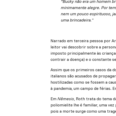
“Bucky não era um homem bril
minimamente alegre. Por temp
nem um pouco espirituoso, jam
uma brincadeira."
Narrado em terceira pessoa por Ar
leitor vai descobrir sobre a perso
imposto principalmente às crianças
contrair a doença) e o constante s
Assim que os primeiros casos da do
italianos são acusados de propaga
hostilizadas como se fossem a caus
à pandemia, um campo de férias. En
Em
Nêmesis
, Roth trata do tema 
poliomielite lhe é familiar, uma ve
pois a morte surge como uma tragé