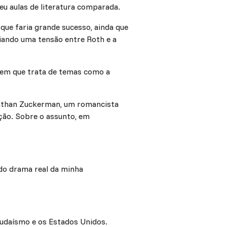
deu aulas de literatura comparada.
que faria grande sucesso, ainda que
riando uma tensão entre Roth e a
 em que trata de temas como a
Nathan Zuckerman, um romancista
cção. Sobre o assunto, em
r do drama real da minha
judaísmo e os Estados Unidos.