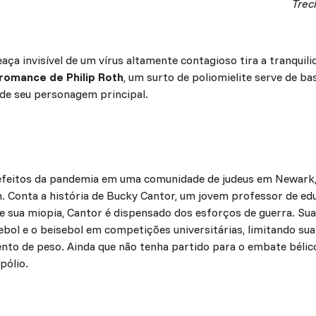
Trec
aça invisível de um vírus altamente contagioso tira a tranqui
 romance de Philip Roth
, um surto de poliomielite serve de b
 de seu personagem principal.
s efeitos da pandemia em uma comunidade de judeus em Newark
 Conta a história de Bucky Cantor, um jovem professor de edu
de sua miopia, Cantor é dispensado dos esforços de guerra. Su
ebol e o beisebol em competições universitárias, limitando su
nto de peso. Ainda que não tenha partido para o embate bélico
pólio.