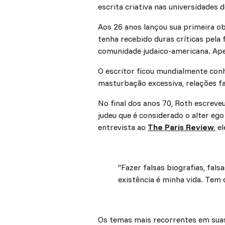
escrita criativa nas universidades 
Aos 26 anos lançou sua primeira o
tenha recebido duras críticas pela
comunidade judaico-americana. Apes
O escritor ficou mundialmente con
masturbação excessiva, relações fa
No final dos anos 70, Roth escrev
judeu que é considerado o alter eg
entrevista ao
The Paris Review
, e
"Fazer falsas biografias, fal
existência é minha vida. Tem q
Os temas mais recorrentes em suas 