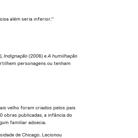
isa além seria inferior.”
),
Indignação
(2008) e
A humilhação
partilhem personagens ou tenham
is velho foram criados pelos pais
0 obras publicadas, a infância do
gum familiar adoecia.
sidade de Chicago. Lecionou