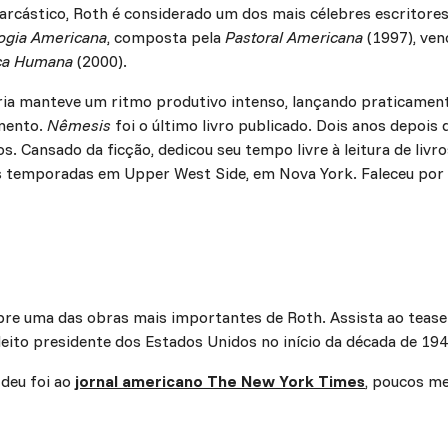
rcástico, Roth é considerado um dos mais célebres escritores
logia Americana
, composta pela
Pastoral Americana
(1997), ven
ca Humana
(2000).
ária manteve um ritmo produtivo intenso, lançando praticamen
mento.
Nêmesis
foi o último livro publicado. Dois anos depois
s. Cansado da ficção, dedicou seu tempo livre à leitura de livro
 temporadas em Upper West Side, em Nova York. Faleceu por i
re uma das obras mais importantes de Roth. Assista ao teas
leito presidente dos Estados Unidos no início da década de 194
 deu foi ao
jornal americano The New York Times
, poucos me