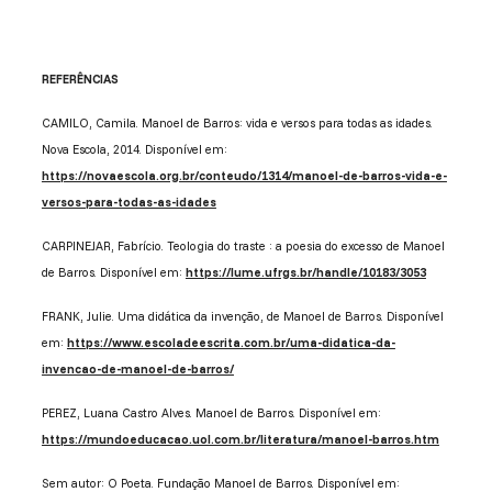
REFERÊNCIAS
CAMILO, Camila. Manoel de Barros: vida e versos para todas as idades.
Nova Escola, 2014. Disponível em:
https://novaescola.org.br/conteudo/1314/manoel-de-barros-vida-e-
versos-para-todas-as-idades
CARPINEJAR, Fabrício. Teologia do traste : a poesia do excesso de Manoel
de Barros. Disponível em:
https://lume.ufrgs.br/handle/10183/3053
FRANK, Julie. Uma didática da invenção, de Manoel de Barros. Disponível
em:
https://www.escoladeescrita.com.br/uma-didatica-da-
invencao-de-manoel-de-barros/
PEREZ, Luana Castro Alves. Manoel de Barros. Disponível em:
https://mundoeducacao.uol.com.br/literatura/manoel-barros.htm
Sem autor: O Poeta. Fundação Manoel de Barros. Disponível em: