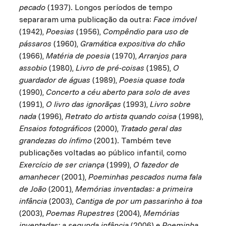
pecado
(1937). Longos períodos de tempo
separaram uma publicação da outra:
Face imóvel
(1942),
Poesias
(1956),
Compêndio para uso de
pássaros
(1960),
Gramática expositiva do chão
(1966),
Matéria de poesia
(1970),
Arranjos para
assobio
(1980),
Livro de pré-coisas
(1985),
O
guardador de águas
(1989),
Poesia quase toda
(1990),
Concerto a céu aberto para solo de aves
(1991),
O livro das ignorãças
(1993),
Livro sobre
nada
(1996),
Retrato do artista quando coisa
(1998),
Ensaios fotográficos
(2000),
Tratado geral das
grandezas do ínfimo
(2001). Também teve
publicações voltadas ao público infantil, como
Exercício de ser criança
(1999),
O fazedor de
amanhecer
(2001),
Poeminhas pescados numa fala
de João
(2001),
Memórias inventadas: a primeira
infância
(2003),
Cantiga de por um passarinho à toa
(2003),
Poemas Rupestres
(2004),
Memórias
inventadas: a segunda infância
(2006) e
Poeminha