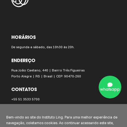
HORÁRIOS
De segunda a sábado, das 10h30 às 20h.
ENDEREÇO
Rua João Caetano, 440 | Bairro Três Figueiras
Porto Alegre | RS | Brasil | CEP: 90470-260
CONTATOS
whatsapp
+55 51 3533 5700
instituto.ling@institutoling.org.br
Bem-vindo ao site do Instituto Ling. Para uma melhor experiência de
navegação, coletamos cookies. Ao continuar acessando este site,