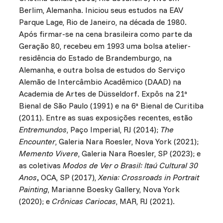
Berlim, Alemanha. Iniciou seus estudos na EAV
Parque Lage, Rio de Janeiro, na década de 1980.
Após firmar-se na cena brasileira como parte da
Geração 80, recebeu em 1993 uma bolsa atelier-
residência do Estado de Brandemburgo, na
Alemanha, e outra bolsa de estudos do Serviço
Alemão de Intercâmbio Acadêmico (DAAD) na
Academia de Artes de Düsseldorf. Expôs na 21ª
Bienal de São Paulo (1991) e na 6ª Bienal de Curitiba
(2011). Entre as suas exposições recentes, estão
Entremundos
, Paço Imperial, RJ (2014);
The
Encounter
, Galeria Nara Roesler, Nova York (2021);
Memento Vivere
, Galeria Nara Roesler, SP (2023); e
as coletivas
Modos de Ver o Brasil: Itaú Cultural 30
Anos
,
OCA, SP (2017),
Xenia: Crossroads in Portrait
Painting
, Marianne Boesky Gallery, Nova York
(2020); e
Crônicas Cariocas
, MAR, RJ (2021).