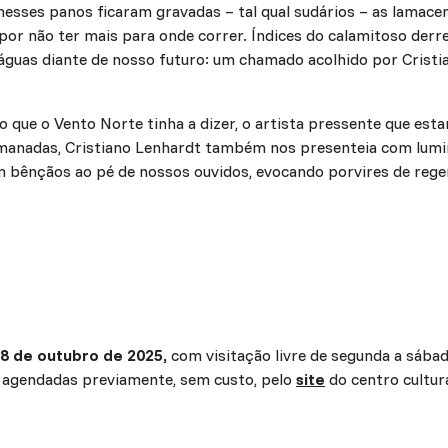
nesses panos ficaram gravadas – tal qual sudários – as lamace
or não ter mais para onde correr. Índices do calamitoso derr
águas diante de nosso futuro: um chamado acolhido por Cristia
o que o Vento Norte tinha a dizer, o artista pressente que es
 emanadas, Cristiano Lenhardt também nos presenteia com lumi
m bênçãos ao pé de nossos ouvidos, evocando porvires de rege
8 de outubro de 2025,
com visitação livre de segunda a sábad
 agendadas previamente, sem custo, pelo
site
do centro cultura