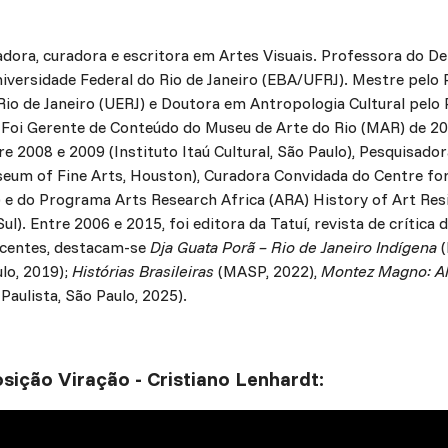
cadora, curadora e escritora em Artes Visuais. Professora do D
Universidade Federal do Rio de Janeiro (EBA/UFRJ). Mestre pe
 Rio de Janeiro (UERJ) e Doutora em Antropologia Cultural pe
. Foi Gerente de Conteúdo do Museu de Arte do Rio (MAR) de 20
 2008 e 2009 (Instituto Itaú Cultural, São Paulo), Pesquisad
seum of Fine Arts, Houston), Curadora Convidada do Centre fo
 e do Programa Arts Research Africa (ARA) History of Art Re
ul). Entre 2006 e 2015, foi editora da Tatuí, revista de crítica 
recentes, destacam-se
Dja Guata Porã – Rio de Janeiro Indígena
(
lo, 2019);
Histórias Brasileiras
(MASP, 2022),
Montez Magno: A
Paulista, São Paulo, 2025).
sição Viração - Cristiano Lenhardt: