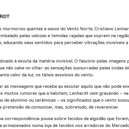
ARDT
 os murmúrios quentes e secos do Vento Norte, Cristiano Lenha
Embalado pelas velozes e temidas rajadas que sopram na regiã
 educando seus sentidos para perceber vibrações invisíveis a 
icado à escuta da matéria invisível. O fascínio pelas imagen
e não cabe no olhar: as sensações sussurradas pelas ondas e
ante calor da luz, os táteis assobios do vento.
tar as mensagens que recebe ao escutar aquilo que não pode e
s muitos rumores que a habitam, Lenhardt vem gravando – na
as de alumínio ou cerâmicas – os significados que o vento suss
a pretensão de comunicar, mas, sobretudo, de reverenciar.
a correspondência pousa sobre tecidos de algodão que foram, 
e armazenados numa loja de tecidos nos arredores do Mercado 