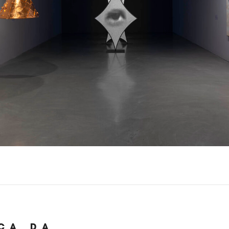
ICA
DA