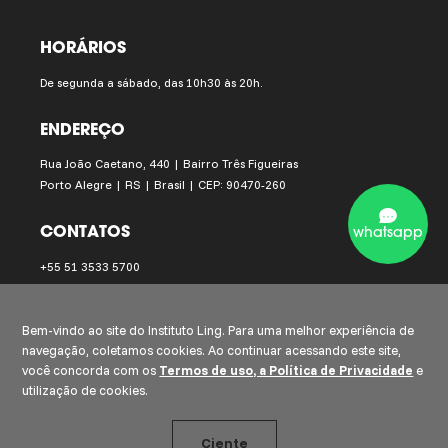
HORÁRIOS
De segunda a sábado, das 10h30 às 20h.
ENDEREÇO
Rua João Caetano, 440 | Bairro Três Figueiras
Porto Alegre | RS | Brasil | CEP: 90470-260
CONTATOS
whatsapp
+55 51 3533 5700
instituto.ling@institutoling.org.br
Bem-vindo ao site do Instituto Ling. Para uma melhor experiência de
navegação, coletamos cookies. Ao continuar acessando este site,
você concorda com os
Termos de uso, a Política de Privacidade
e
utilização de cookies.
Ciente