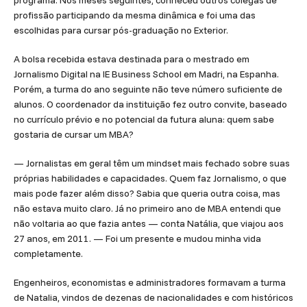
programa. Nos meses seguintes, conheceu outros colegas de
profissão participando da mesma dinâmica e foi uma das
escolhidas para cursar pós-graduação no Exterior.
A bolsa recebida estava destinada para o mestrado em
Jornalismo Digital na IE Business School em Madri, na Espanha.
Porém, a turma do ano seguinte não teve número suficiente de
alunos. O coordenador da instituição fez outro convite, baseado
no currículo prévio e no potencial da futura aluna: quem sabe
gostaria de cursar um MBA?
— Jornalistas em geral têm um mindset mais fechado sobre suas
próprias habilidades e capacidades. Quem faz Jornalismo, o que
mais pode fazer além disso? Sabia que queria outra coisa, mas
não estava muito claro. Já no primeiro ano de MBA entendi que
não voltaria ao que fazia antes — conta Natália, que viajou aos
27 anos, em 2011. — Foi um presente e mudou minha vida
completamente.
Engenheiros, economistas e administradores formavam a turma
de Natalia, vindos de dezenas de nacionalidades e com históricos