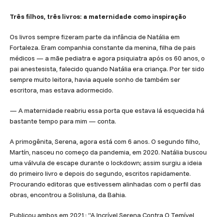
Três filhos, três livros: a maternidade como inspiração
Os livros sempre fizeram parte da infância de Natália em
Fortaleza. Eram companhia constante da menina, filha de pais
médicos — a mãe pediatra e agora psiquiatra após os 60 anos, o
pai anestesista, falecido quando Natália era criança. Por ter sido
sempre muito leitora, havia aquele sonho de também ser
escritora, mas estava adormecido.
— A maternidade reabriu essa porta que estava lá esquecida há
bastante tempo para mim — conta.
A primogênita, Serena, agora está com 6 anos. O segundo filho,
Martín, nasceu no começo da pandemia, em 2020. Natália buscou
uma válvula de escape durante o lockdown; assim surgiu a ideia
do primeiro livro e depois do segundo, escritos rapidamente.
Procurando editoras que estivessem alinhadas com o perfil das
obras, encontrou a Solisluna, da Bahia.
Publicou ambos em 2021: “A Incrível Serena Contra O Temível