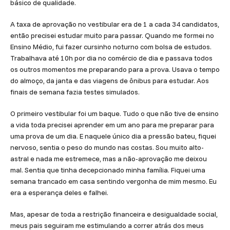
básico de qualidade.
A taxa de aprovação no vestibular era de 1 a cada 34 candidatos,
então precisei estudar muito para passar. Quando me formei no
Ensino Médio, fui fazer cursinho noturno com bolsa de estudos.
Trabalhava até 10h por dia no comércio de dia e passava todos
os outros momentos me preparando para a prova. Usava o tempo
do almoço, da janta e das viagens de ônibus para estudar. Aos
finais de semana fazia testes simulados.
O primeiro vestibular foi um baque. Tudo o que não tive de ensino
a vida toda precisei aprender em um ano para me preparar para
uma prova de um dia. E naquele único dia a pressão bateu, fiquei
nervoso, sentia o peso do mundo nas costas. Sou muito alto-
astral e nada me estremece, mas a não-aprovação me deixou
mal. Sentia que tinha decepcionado minha família. Fiquei uma
semana trancado em casa sentindo vergonha de mim mesmo. Eu
era a esperança deles e falhei.
Mas, apesar de toda a restrição financeira e desigualdade social,
meus pais seguiram me estimulando a correr atrás dos meus