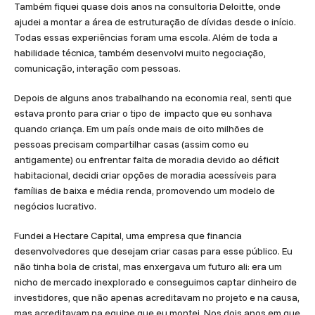
Também fiquei quase dois anos na consultoria Deloitte, onde
ajudei a montar a área de estruturação de dívidas desde o início.
Todas essas experiências foram uma escola. Além de toda a
habilidade técnica, também desenvolvi muito negociação,
comunicação, interação com pessoas.
Depois de alguns anos trabalhando na economia real, senti que
estava pronto para criar o tipo de impacto que eu sonhava
quando criança. Em um país onde mais de oito milhões de
pessoas precisam compartilhar casas (assim como eu
antigamente) ou enfrentar falta de moradia devido ao déficit
habitacional, decidi criar opções de moradia acessíveis para
famílias de baixa e média renda, promovendo um modelo de
negócios lucrativo.
Fundei a Hectare Capital, uma empresa que financia
desenvolvedores que desejam criar casas para esse público. Eu
não tinha bola de cristal, mas enxergava um futuro ali: era um
nicho de mercado inexplorado e conseguimos captar dinheiro de
investidores, que não apenas acreditavam no projeto e na causa,
mas acreditavam na equipe que eu montei. Nos dois anos em que