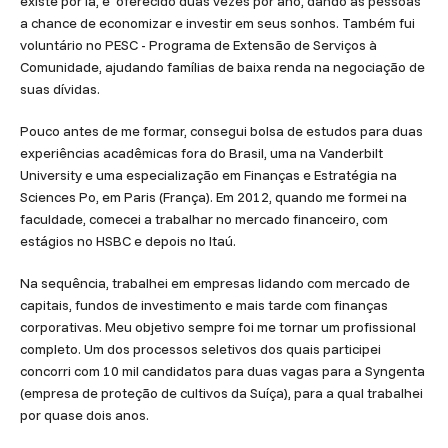
existe por lá, é oferecido duas vezes por ano, dando às pessoas
a chance de economizar e investir em seus sonhos. Também fui
voluntário no PESC - Programa de Extensão de Serviços à
Comunidade, ajudando famílias de baixa renda na negociação de
suas dívidas.
Pouco antes de me formar, consegui bolsa de estudos para duas
experiências acadêmicas fora do Brasil, uma na Vanderbilt
University e uma especialização em Finanças e Estratégia na
Sciences Po, em Paris (França). Em 2012, quando me formei na
faculdade, comecei a trabalhar no mercado financeiro, com
estágios no HSBC e depois no Itaú.
Na sequência, trabalhei em empresas lidando com mercado de
capitais, fundos de investimento e mais tarde com finanças
corporativas. Meu objetivo sempre foi me tornar um profissional
completo. Um dos processos seletivos dos quais participei
concorri com 10 mil candidatos para duas vagas para a Syngenta
(empresa de proteção de cultivos da Suíça), para a qual trabalhei
por quase dois anos.