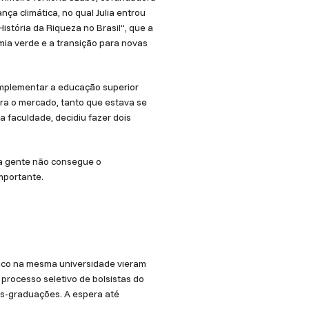
a climática, no qual Julia entrou
História da Riqueza no Brasil”, que a
mia verde e a transição para novas
complementar a educação superior
a o mercado, tanto que estava se
faculdade, decidiu fazer dois
 a gente não consegue o
importante.
êmico na mesma universidade vieram
processo seletivo de bolsistas do
ós-graduações. A espera até