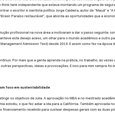
um think tank independente que estava montando um programa de seguranç
rar o escritor e cientista político Jorge Caldeira, autor de “Mauá” e “A 
 “Brasil: Paraíso restaurável”, que aborda as oportunidades que a econo
olução profissional na nova área a motivaram a dar o passo seguinte: 
nteve este desejo aceso, um olhar para o mundo acadêmico e outro par
anagement Admission Test) desde 2019. E assim como fez na época da 
ntínuo. Por mais que a gente aprenda na prática, no trabalho, às vezes
 outras perspectivas, ideias e provocações. E isso para mim sempre foi 
om foco em sustentabilidade
a atingir os objetivos de Julia. A aprovação no MBA e no mestrado acad
a eclodiu, o que fez adiar a ida para a Califórnia. Também aprovada no 
ou o financiamento recebido para custear despesas gerais com as duas p