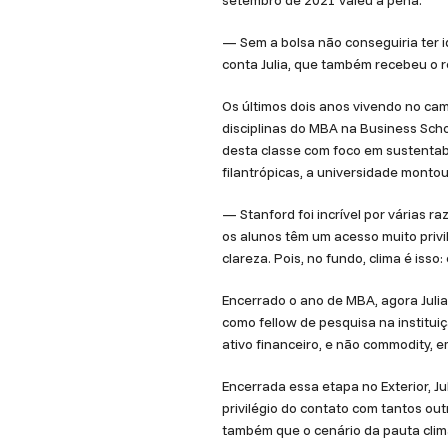
setembro de 2021 valeu a pena.
— Sem a bolsa não conseguiria ter i
conta Julia, que também recebeu o r
Os últimos dois anos vivendo no cam
disciplinas do MBA na Business Schoo
desta classe com foco em sustentab
filantrópicas, a universidade montou
— Stanford foi incrível por várias ra
os alunos têm um acesso muito priv
clareza. Pois, no fundo, clima é isso
Encerrado o ano de MBA, agora Julia
como fellow de pesquisa na institu
ativo financeiro, e não commodity, 
Encerrada essa etapa no Exterior, J
privilégio do contato com tantos ou
também que o cenário da pauta climá