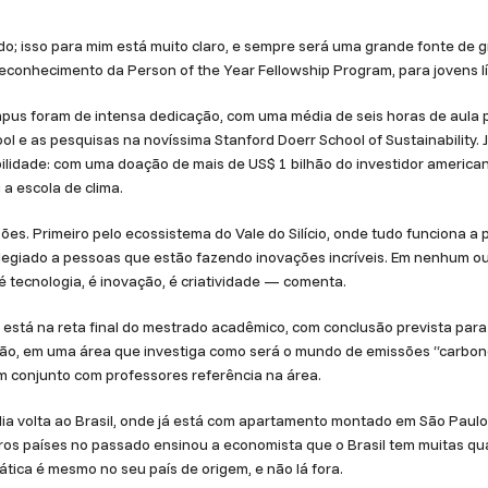
do; isso para mim está muito claro, e sempre será uma grande fonte de g
econhecimento da Person of the Year Fellowship Program, para jovens l
pus foram de intensa dedicação, com uma média de seis horas de aula po
l e as pesquisas na novíssima Stanford Doerr School of Sustainability. 
ilidade: com uma doação de mais de US$ 1 bilhão do investidor american
 a escola de clima.
zões. Primeiro pelo ecossistema do Vale do Silício, onde tudo funciona a p
ilegiado a pessoas que estão fazendo inovações incríveis. Em nenhum o
: é tecnologia, é inovação, é criatividade — comenta.
 está na reta final do mestrado acadêmico, com conclusão prevista para
ição, em uma área que investiga como será o mundo de emissões “carbo
em conjunto com professores referência na área.
ulia volta ao Brasil, onde já está com apartamento montado em São Paulo
tros países no passado ensinou a economista que o Brasil tem muitas qu
tica é mesmo no seu país de origem, e não lá fora.