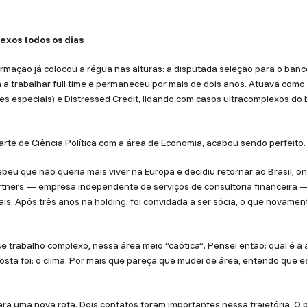
exos todos os dias
ormação já colocou a régua nas alturas: a disputada seleção para o ban
 a trabalhar full time e permaneceu por mais de dois anos. Atuava como
es especiais) e Distressed Credit, lidando com casos ultracomplexos d
arte de Ciência Política com a área de Economia, acabou sendo perfeito.
beu que não queria mais viver na Europa e decidiu retornar ao Brasil, 
artners — empresa independente de serviços de consultoria financeira
ciais. Após três anos na holding, foi convidada a ser sócia, o que nova
e trabalho complexo, nessa área meio “caótica”. Pensei então: qual é a
osta foi: o clima. Por mais que pareça que mudei de área, entendo que
ara uma nova rota. Dois contatos foram importantes nessa trajetória. O 