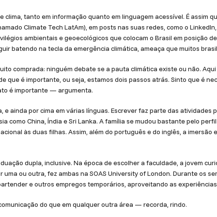
e clima, tanto em informação quanto em linguagem acessível. É assim qu
amado Climate Tech LatAm), em posts nas suas redes, como o LinkedIn, e 
ivilégios ambientais e geoecológicos que colocam o Brasil em posição de
eguir batendo na tecla da emergência climática, ameaça que muitos bras
 muito comprada: ninguém debate se a pauta climática existe ou não. Aqui
 que é importante, ou seja, estamos dois passos atrás. Sinto que é nec
ato é importante — argumenta.
a, e ainda por cima em várias línguas. Escrever faz parte das atividade
ia como China, Índia e Sri Lanka. A família se mudou bastante pelo perfil
acional às duas filhas. Assim, além do português e do inglês, a imersão 
uação dupla, inclusive. Na época de escolher a faculdade, a jovem cur
por uma ou outra, fez ambas na SOAS University of London. Durante os seme
bartender e outros empregos temporários, aproveitando as experiências
comunicação do que em qualquer outra área — recorda, rindo.