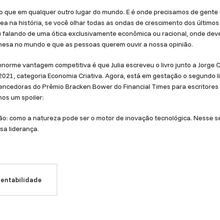
do que em qualquer outro lugar do mundo. E é onde precisamos de gente 
 na história, se você olhar todas as ondas de crescimento dos últimos 
 falando de uma ótica exclusivamente econômica ou racional, onde deveri
 mesa no mundo e que as pessoas querem ouvir a nossa opinião.
enorme vantagem competitiva é que Julia escreveu o livro junto a Jorge 
i 2021, categoria Economia Criativa. Agora, está em gestação o segundo li
 vencedoras do Prêmio Bracken Bower do Financial Times para escritor
os um spoiler:
o: como a natureza pode ser o motor de inovação tecnológica. Nesse se
sa liderança.
entabilidade