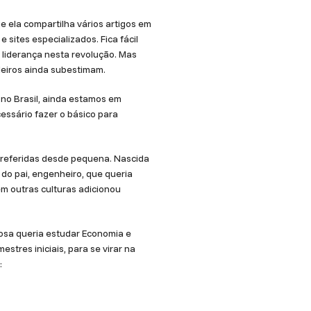
e ela compartilha vários artigos em
sites especializados. Fica fácil
 liderança nesta revolução. Mas
ileiros ainda subestimam.
 no Brasil, ainda estamos em
essário fazer o básico para
s preferidas desde pequena. Nascida
 do pai, engenheiro, que queria
em outras culturas adicionou
iosa queria estudar Economia e
stres iniciais, para se virar na
: