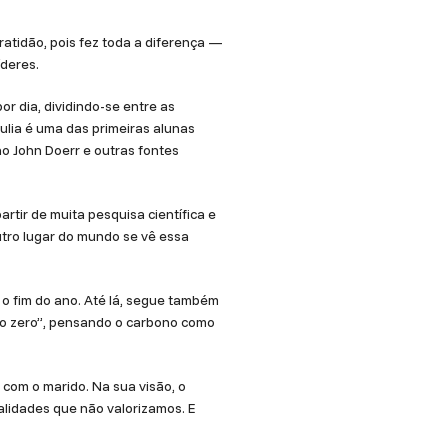
ratidão, pois fez toda a diferença —
íderes.
r dia, dividindo-se entre as
Julia é uma das primeiras alunas
o John Doerr e outras fontes
artir de muita pesquisa científica e
utro lugar do mundo se vê essa
 o fim do ano. Até lá, segue também
no zero”, pensando o carbono como
 com o marido. Na sua visão, o
alidades que não valorizamos. E