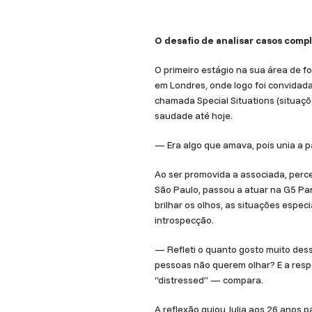
O desafio de analisar casos compl
O primeiro estágio na sua área de f
em Londres, onde logo foi convidada
chamada Special Situations (situaçõ
saudade até hoje.
— Era algo que amava, pois unia a p
Ao ser promovida a associada, perce
São Paulo, passou a atuar na G5 P
brilhar os olhos, as situações espe
introspecção.
— Refleti o quanto gosto muito dess
pessoas não querem olhar? E a resp
“distressed” — compara.
A reflexão guiou Julia aos 26 anos p