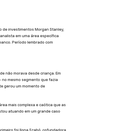
co de investimentos Morgan Stanley,
 analista em uma área específica
o banco. Período lembrado com
onde não morava desde criança. Em
 — no mesmo segmento que fazia
mente gerou um momento de
 área mais complexa e caótica que as
 estou atuando em um grande caso
primeiro foi Ilona Szabó, cofundadora