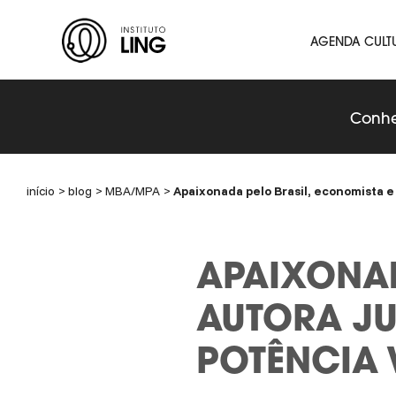
Ir para o conteúdo principal
Instituto
AGENDA CULT
Ling
Conhe
início
blog
MBA/MPA
Apaixonada pelo Brasil, economista e
APAIXONAD
AUTORA JU
POTÊNCIA 