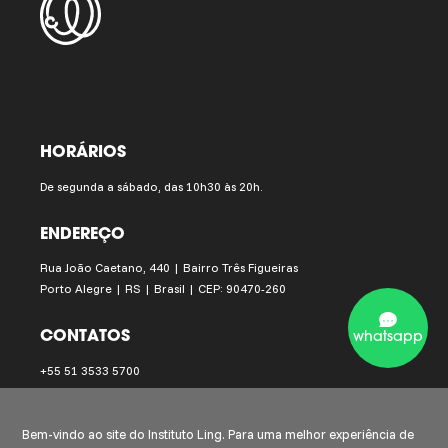
HORÁRIOS
De segunda a sábado, das 10h30 às 20h.
ENDEREÇO
Rua João Caetano, 440 | Bairro Três Figueiras
Porto Alegre | RS | Brasil | CEP: 90470-260
CONTATOS
whatsapp
+55 51 3533 5700
instituto.ling@institutoling.org.br
Bem-vindo ao site do Instituto Ling. Para uma melhor experiência de