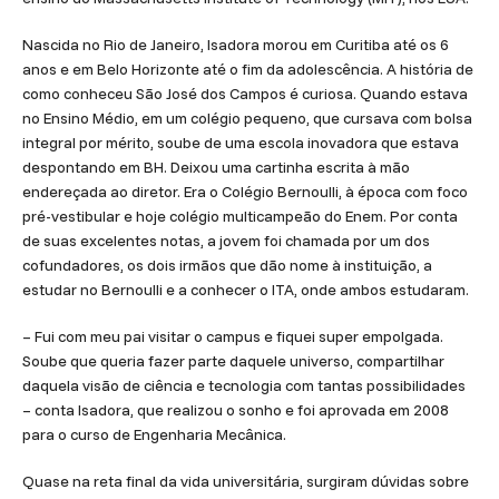
Nascida no Rio de Janeiro, Isadora morou em Curitiba até os 6
anos e em Belo Horizonte até o fim da adolescência. A história de
como conheceu São José dos Campos é curiosa. Quando estava
no Ensino Médio, em um colégio pequeno, que cursava com bolsa
integral por mérito, soube de uma escola inovadora que estava
despontando em BH. Deixou uma cartinha escrita à mão
endereçada ao diretor. Era o Colégio Bernoulli, à época com foco
pré-vestibular e hoje colégio multicampeão do Enem. Por conta
de suas excelentes notas, a jovem foi chamada por um dos
cofundadores, os dois irmãos que dão nome à instituição, a
estudar no Bernoulli e a conhecer o ITA, onde ambos estudaram.
– Fui com meu pai visitar o campus e fiquei super empolgada.
Soube que queria fazer parte daquele universo, compartilhar
daquela visão de ciência e tecnologia com tantas possibilidades
– conta Isadora, que realizou o sonho e foi aprovada em 2008
para o curso de Engenharia Mecânica.
Quase na reta final da vida universitária, surgiram dúvidas sobre