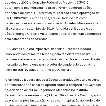
que desde 2002 o Conselho Federal de Medicina (CFM) já
autorizava a telemedicina no Brasil. Porém, somente após a
pandemia de covid-19, a prática foi liberada com a aprovação da
Lei 13.989/2020 – e todos nós, até do “lado de cá” como
pacientes, presenciamos o crescimento do setor. Mas quando a
Nilo surgiu, em setembro de 2019, fundada por Isadora e os
sócios Rodrigo Grossi e Victor Marcondes, era comum o feedback
com comentários descrentes.
– Ouvíamos que era impossível dar certo – recorda Isadora,
lembrando dos primeiros tempos, nem tão distantes assim. – A
pandemia acelerou a transformação digital das empresas. E este
mercado de tecnologia para o setor de saúde está apenas no
início de sua revolução – afirma a CEO da Nilo.
A jornada de Isadora desde a época da graduação até a escolha
por empreender é cheia de aprendizados a compartilhar. Começa
pela decisão de cursar Engenharia Mecânica no Instituto
Tecnológico de Aeronáutica (ITA), em São José dos Campos, após
se encantar pela instituição, criada com inspiração no modelo de
ensino do Massachusetts Institute of Technology (MIT), nos EUA.