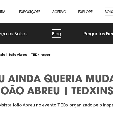
URAL
EXPOSIÇÕES
ACERVO
EXPLORE
BOLS
ça as Bolsas
Blog
Perguntas Fr
do | João Abreu | TEDxInsper
U AINDA QUERIA MUD
OÃO ABREU | TEDXIN
olsista João Abreu no evento TEDx organizado pelo Ins