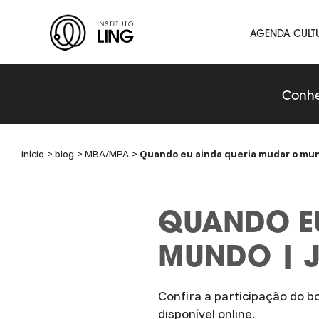
Ir para o conteúdo principal
Instituto
AGENDA CULT
Ling
Conhe
início
blog
MBA/MPA
Quando eu ainda queria mudar o mun
QUANDO E
MUNDO | J
Confira a participação do b
disponível online.