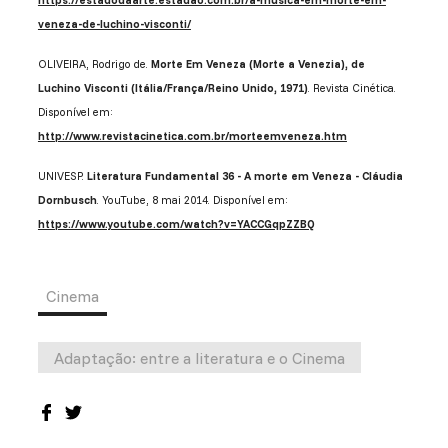
https://estadodaarte.estadao.com.br/a-musica-em-morte-em-
veneza-de-luchino-visconti/
OLIVEIRA, Rodrigo de.
Morte Em Veneza (Morte a Venezia), de
Luchino Visconti (Itália/França/Reino Unido, 1971)
. Revista Cinética.
Disponível em:
http://www.revistacinetica.com.br/morteemveneza.htm
UNIVESP.
Literatura Fundamental 36 - A morte em Veneza - Cláudia
Dornbusch
. YouTube, 8 mai 2014. Disponível em:
https://www.youtube.com/watch?v=YACCGqpZZBQ
Cinema
Adaptação: entre a literatura e o Cinema