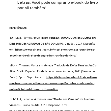
Letras
. Você pode comprar o e-book do livro
por ali também!
REFERÊNCIAS
EURÍDICE, Pâmela.
‘MORTE EM VENEZA’: QUANDO AS ESCOLHAS DO
DIRETOR DESAGRADAM OS FÃS DO LIVRO
. CineSet, 2017. Disponível
em:
https://www.cineset.com.br/morte-em-veneza-quando-as-
escolhas-do-diretor-desagradam-os-fas-do-livro/
MANN, Thomas. Morte em Veneza. Tradução de Eloísa Ferreira Araújo
Silva. Edição Especial. Rio de Janeiro: Nova fronteira, 2011 (Saraiva de
Bolso). Epub. Disponível em:
https://lelivros.love/book/baixar-livro-
morte-em-veneza-thomas-mann-em-pdf-epub-e-mobi-ou-ler-
online/#tab-additional_information
OLIVEIRA, Leandro.
A música em “Morte em Veneza” de Luchino
Visconti.
Estado da Arte, 2019. Disponível em: