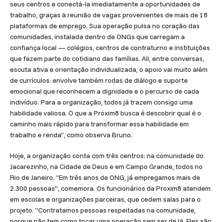
seus centros e conectá-la imediatamente a oportunidades de
trabalho, graças à reunião de vagas provenientes de mais de 18
plataformas de emprego. Sua operação pulsa no coração das
comunidades, instalada dentro de ONGs que carregam a
confiança local — colégios, centros de contraturno e instituições
que fazem parte do cotidiano das famílias. Ali, entre conversas,
escuta ativa e orientação individualizada, o apoio vai muito além
de currículos: envolve também rodas de diálogo e suporte
emocional que reconhecem a dignidade e o percurso de cada
indivíduo. Para a organização, todos já trazem consigo uma
habilidade valiosa. O que a Proxim8 busca é descobrir qual é o
caminho mais rápido para transformar essa habilidade em
trabalho e renda”, como observa Bruno.
Hoje, a organização conta com três centros: na comunidade do
Jacarezinho, na Cidade de Deus e em Campo Grande, todos no
Rio de Janeiro. “Em três anos de ONG, já empregamos mais de
2.300 pessoas”, comemora. Os funcionários da Proxim8 atendem
em escolas e organizações parceiras, que cedem salas para o
projeto. “Contratamos pessoas respeitadas na comunidade,
porque não tem como tocar uma operação sem ser de lá. Eles são