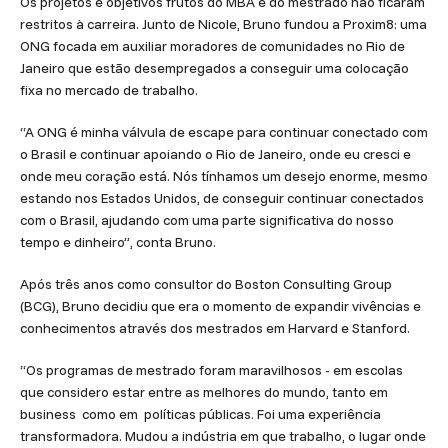
Os projetos e objetivos frutos do MBA e do mestrado não ficaram
restritos à carreira. Junto de Nicole, Bruno fundou a Proxim8: uma
ONG focada em auxiliar moradores de comunidades no Rio de
Janeiro que estão desempregados a conseguir uma colocação
fixa no mercado de trabalho.
“A ONG é minha válvula de escape para continuar conectado com
o Brasil e continuar apoiando o Rio de Janeiro, onde eu cresci e
onde meu coração está. Nós tínhamos um desejo enorme, mesmo
estando nos Estados Unidos, de conseguir continuar conectados
com o Brasil, ajudando com uma parte significativa do nosso
tempo e dinheiro”, conta Bruno.
Após três anos como consultor do Boston Consulting Group
(BCG), Bruno decidiu que era o momento de expandir vivências e
conhecimentos através dos mestrados em Harvard e Stanford.
“Os programas de mestrado foram maravilhosos - em escolas
que considero estar entre as melhores do mundo, tanto em
business como em políticas públicas. Foi uma experiência
transformadora. Mudou a indústria em que trabalho, o lugar onde