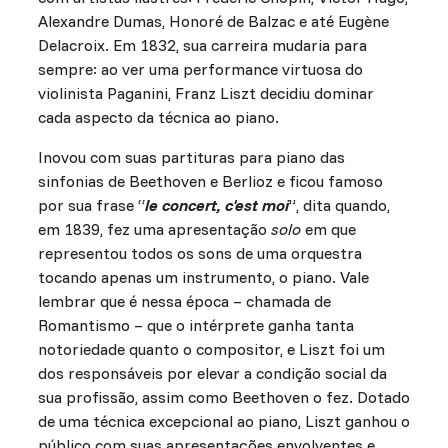
Alexandre Dumas, Honoré de Balzac e até Eugène
Delacroix. Em 1832, sua carreira mudaria para
sempre: ao ver uma performance virtuosa do
violinista Paganini, Franz Liszt decidiu dominar
cada aspecto da técnica ao piano.
Inovou com suas partituras para piano das
sinfonias de Beethoven e Berlioz e ficou famoso
por sua frase “
le concert, c'est moi
”, dita quando,
em 1839, fez uma apresentação
solo
em que
representou todos os sons de uma orquestra
tocando apenas um instrumento, o piano. Vale
lembrar que é nessa época – chamada de
Romantismo – que o intérprete ganha tanta
notoriedade quanto o compositor, e Liszt foi um
dos responsáveis por elevar a condição social da
sua profissão, assim como Beethoven o fez. Dotado
de uma técnica excepcional ao piano, Liszt ganhou o
público com suas apresentações envolventes e