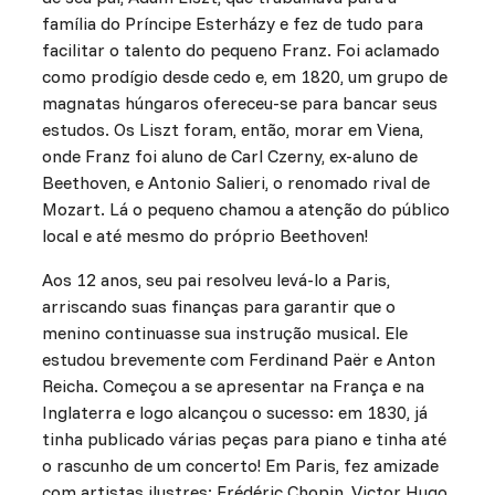
família do Príncipe Esterházy e fez de tudo para
facilitar o talento do pequeno Franz. Foi aclamado
como prodígio desde cedo e, em 1820, um grupo de
magnatas húngaros ofereceu-se para bancar seus
estudos. Os Liszt foram, então, morar em Viena,
onde Franz foi aluno de Carl Czerny, ex-aluno de
Beethoven, e Antonio Salieri, o renomado rival de
Mozart. Lá o pequeno chamou a atenção do público
local e até mesmo do próprio Beethoven!
Aos 12 anos, seu pai resolveu levá-lo a Paris,
arriscando suas finanças para garantir que o
menino continuasse sua instrução musical. Ele
estudou brevemente com Ferdinand Paër e Anton
Reicha. Começou a se apresentar na França e na
Inglaterra e logo alcançou o sucesso: em 1830, já
tinha publicado várias peças para piano e tinha até
o rascunho de um concerto! Em Paris, fez amizade
com artistas ilustres: Frédéric Chopin, Victor Hugo,