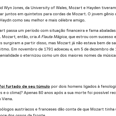
d Wyn Jones, da University of Wales, Mozart e Hayden tiveram
ar juntos em quintetos para cordas de Mozart. O jovem gênio 
r Haydn como seu melhor e mais célebre amigo.
zart passa um período com situação financeira e fama abalad
 Mozart, então, cria
A Flauta Mágica
, que estrou com sucesso 
s surgiram a partir disso, mas Mozart já não estava bem de s
o ritmo. Em novembro de 1791 adoeceu e, em 5 de dezembro de 
genialidade o eternizou como um dos maiores nomes da música 
foi furtado de seu túmulo
por dois homens ligados à fenologi
s e o clima)? Apenas 80 anos após a sua morte foi possível rec
m Viena.
pólogos austríacos e franceses dão conta de que Mozart tinh
coce dos ossos da fronte.