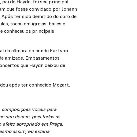
pai de Haydn, foi seu principal
aram que fosse convidado por Johann
. Após ter sido demitido do coro de
as, tocou em igrejas, bailes e
e conheceu os principais
al da câmara do conde Karl von
ida amizade. Embasamentos
concertos que Haydn deixou de
udou após ter conhecido Mozart.
s composições vocais para
o seu desejo, pois todas as
o efeito apropriado em Praga.
mesmo assim, eu estaria