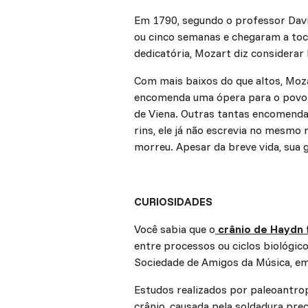
Em 1790, segundo o professor Davi
ou cinco semanas e chegaram a toc
dedicatória, Mozart diz considera
Com mais baixos do que altos, Mo
encomenda uma ópera para o povo.
de Viena. Outras tantas encomenda
rins, ele já não escrevia no mesm
morreu. Apesar da breve vida, sua 
CURIOSIDADES
Você sabia que o
crânio de Haydn 
entre processos ou ciclos biológico
Sociedade de Amigos da Música, e
Estudos realizados por paleoantro
crânio, causada pela soldadura pre