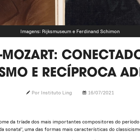
Imagens: Rijksmuseum e Ferdinand Schimon
-MOZART: CONECTADO
ISMO E RECÍPROCA A
Por Instituto Ling
16/07/2021
ome da tríade dos mais importantes compositores do período c
da sonata”, uma das formas mais características do classicism