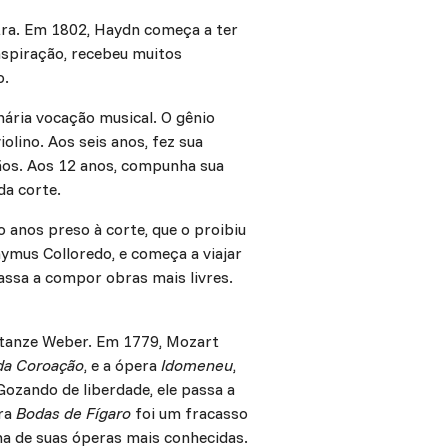
stra. Em 1802, Haydn começa a ter
nspiração, recebeu muitos
o.
nária vocação musical. O gênio
olino. Aos seis anos, fez sua
sãos. Aos 12 anos, compunha sua
da corte.
o anos preso à corte, que o proibiu
ymus Colloredo, e começa a viajar
assa a compor obras mais livres.
nstanze Weber. Em 1779, Mozart
da Coroação
, e a ópera
Idomeneu
,
Gozando de liberdade, ele passa a
era
Bodas de Fígaro
foi um fracasso
ma de suas óperas mais conhecidas.