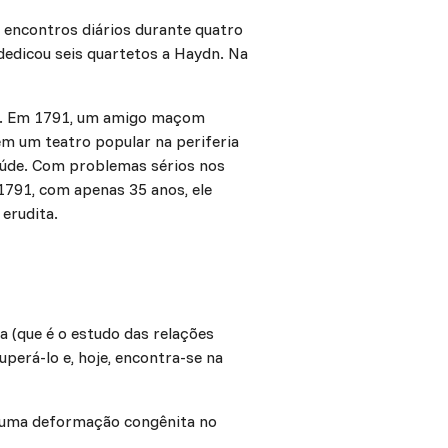
 encontros diários durante quatro
dedicou seis quartetos a Haydn. Na
as. Em 1791, um amigo maçom
em um teatro popular na periferia
aúde. Com problemas sérios nos
1791, com apenas 35 anos, ele
erudita.
a (que é o estudo das relações
uperá-lo e, hoje, encontra-se na
a uma deformação congênita no