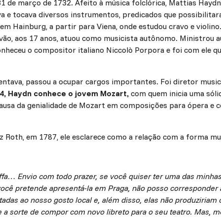
 de março de 1732. Afeito à música folclórica, Mattias Haydn, 
va e tocava diversos instrumentos, predicados que possibilit
em Hainburg, a partir para Viena, onde estudou cravo e violino
ão, aos 17 anos, atuou como musicista autônomo. Ministrou aul
heceu o compositor italiano Niccolò Porpora e foi com ele qu
entava, passou a ocupar cargos importantes. Foi diretor music
4, Haydn conhece o jovem Mozart,
com quem inicia uma sól
 causa da genialidade de Mozart em composições para ópera e 
z Roth, em 1787, ele esclarece como a relação com a forma m
fa… Envio com todo prazer, se você quiser ter uma das minha
você pretende apresentá-la em Praga, não posso corresponder a
adas ao nosso gosto local e, além disso, elas não produziriam 
se a sorte de compor com novo libreto para o seu teatro. Mas, 