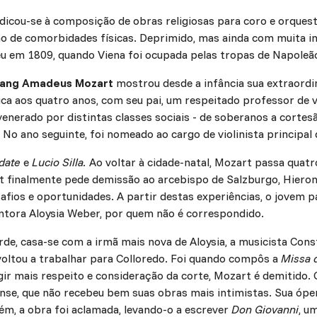
dedicou-se à composição de obras religiosas para coro e orque
o de comorbidades físicas. Deprimido, mas ainda com muita i
ceu em 1809, quando Viena foi ocupada pelas tropas de Napoleã
ang Amadeus Mozart
mostrou desde a infância sua extraordi
ca aos quatro anos, com seu pai, um respeitado professor de vi
venerado por distintas classes sociais - de soberanos a corte
. No ano seguinte, foi nomeado ao cargo de violinista principal 
idate
e
Lucio Silla.
Ao voltar à cidade-natal, Mozart passa quatr
rt finalmente pede demissão ao arcebispo de Salzburgo, Hieron
fios e oportunidades. A partir destas experiências, o jovem p
antora Aloysia Weber, por quem não é correspondido.
rde, casa-se com a irmã mais nova de Aloysia, a musicista Co
voltou a trabalhar para Colloredo. Foi quando compôs a
Missa 
ir mais respeito e consideração da corte, Mozart é demitido. 
ense, que não recebeu bem suas obras mais intimistas. Sua óp
ém, a obra foi aclamada, levando-o a escrever
Don Giovanni
, u