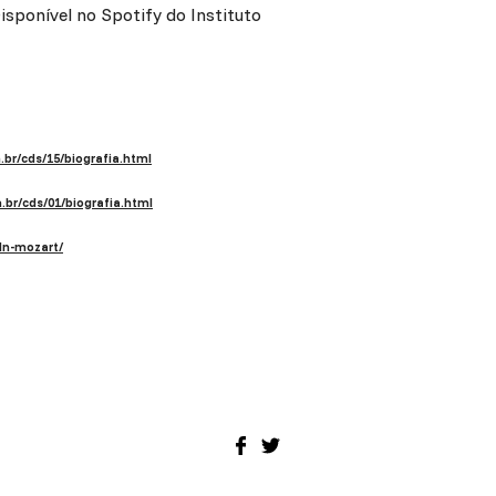
isponível no Spotify do Instituto
.br/cds/15/biografia.html
.br/cds/01/biografia.html
dn-mozart/