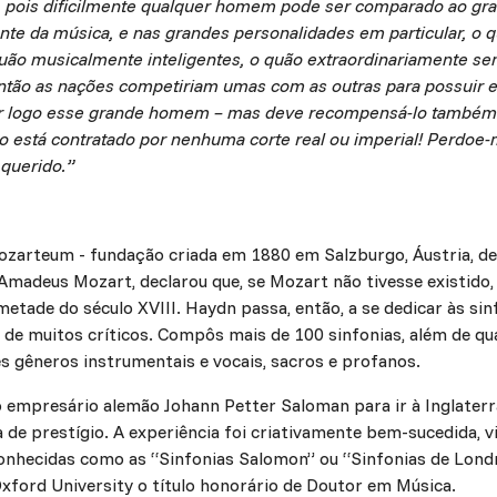
, pois dificilmente qualquer homem pode ser comparado ao gr
te da música, e nas grandes personalidades em particular, o q
uão musicalmente inteligentes, o quão extraordinariamente sen
então as nações competiriam umas com as outras para possuir e
rar logo esse grande homem – mas deve recompensá-lo também
o está contratado por nenhuma corte real ou imperial! Perdoe-
querido.”
zarteum - fundação criada em 1880 em Salzburgo, Áustria, des
 Amadeus Mozart, declarou que, se Mozart não tivesse existido,
tade do século XVIII. Haydn passa, então, a se dedicar às sin
o de muitos críticos. Compôs mais de 100 sinfonias, além de q
s gêneros instrumentais e vocais, sacros e profanos.
 empresário alemão Johann Petter Saloman para ir à Inglaterr
de prestígio. A experiência foi criativamente bem-sucedida, 
nhecidas como as “Sinfonias Salomon” ou “Sinfonias de Londr
Oxford University o título honorário de Doutor em Música.