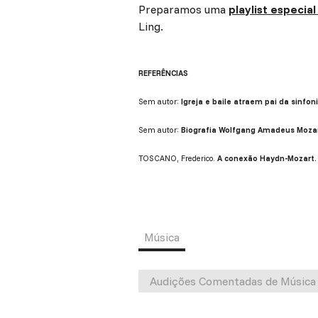
Preparamos uma
playlist especia
Ling.
REFERÊNCIAS
Sem autor:
Igreja e baile atraem pai da sinfoni
Sem autor:
Biografia Wolfgang Amadeus Mozar
TOSCANO, Frederico.
A conexão Haydn-Mozart.
Música
Audições Comentadas de Música 