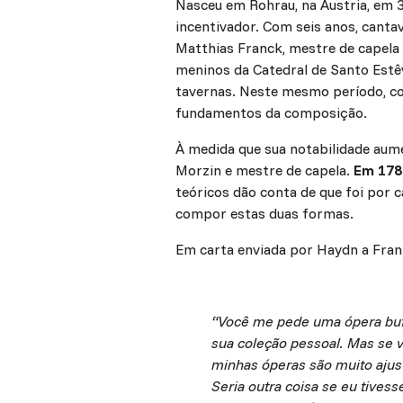
Nasceu em Rohrau, na Áustria, em 31
incentivador. Com seis anos, canta
Matthias Franck, mestre de capela 
meninos da Catedral de Santo Estêv
tavernas. Neste mesmo período, con
fundamentos da composição.
À medida que sua notabilidade aum
Morzin e mestre de capela.
Em 178
teóricos dão conta de que foi por
compor estas duas formas.
Em carta enviada por Haydn a Fran
“Você me pede uma ópera buf
sua coleção pessoal. Mas se 
minhas óperas são muito ajust
Seria outra coisa se eu tives