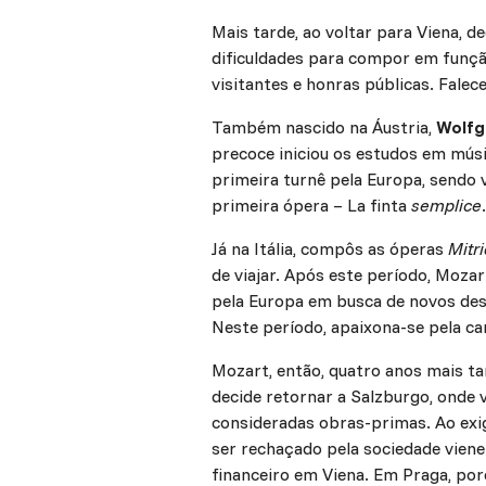
Mais tarde, ao voltar para Viena, 
dificuldades para compor em funçã
visitantes e honras públicas. Fale
Também nascido na Áustria,
Wolfg
precoce iniciou os estudos em músi
primeira turnê pela Europa, sendo 
primeira ópera – La finta
semplice
Já na Itália, compôs as óperas
Mitr
de viajar. Após este período, Moza
pela Europa em busca de novos desa
Neste período, apaixona-se pela c
Mozart, então, quatro anos mais ta
decide retornar a Salzburgo, onde 
consideradas obras-primas. Ao exig
ser rechaçado pela sociedade vien
financeiro em Viena. Em Praga, por