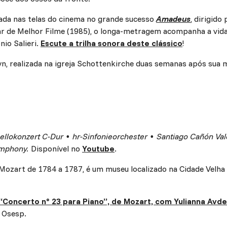
tada nas telas do cinema no grande sucesso
Amadeus
, dirigid
car de Melhor Filme (1985), o longa-metragem acompanha a vida
nio Salieri.
Escute a trilha sonora deste clássico
!
, realizada na igreja Schottenkirche duas semanas após sua 
Cellokonzert C-Dur ∙ hr-Sinfonieorchester ∙ Santiago Cañón Va
ymphony.
Disponível no
Youtube
.
e Mozart de 1784 a 1787, é um museu localizado na Cidade Velha 
: “Concerto n° 23 para Piano”, de Mozart, com Yulianna Avd
 Osesp.