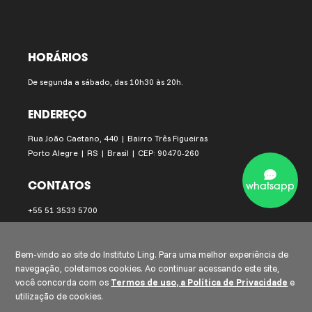
HORÁRIOS
De segunda a sábado, das 10h30 às 20h.
ENDEREÇO
Rua João Caetano, 440 | Bairro Três Figueiras
Porto Alegre | RS | Brasil | CEP: 90470-260
CONTATOS
whatsapp
+55 51 3533 5700
instituto.ling@institutoling.org.br
Bem-vindo ao site do Instituto Ling. Para uma melhor experiência de
navegação, coletamos cookies. Ao continuar acessando este site,
você concorda com os
Termos de uso, a Política de Privacidade
e
utilização de cookies.