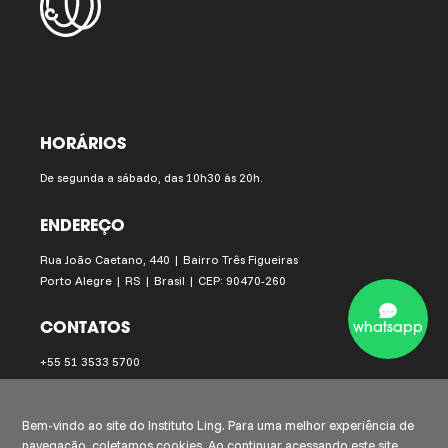
HORÁRIOS
De segunda a sábado, das 10h30 às 20h.
ENDEREÇO
Rua João Caetano, 440 | Bairro Três Figueiras
Porto Alegre | RS | Brasil | CEP: 90470-260
CONTATOS
whatsapp
+55 51 3533 5700
instituto.ling@institutoling.org.br
Bem-vindo ao site do Instituto Ling. Para uma melhor experiência de
navegação, coletamos cookies. Ao continuar acessando este site,