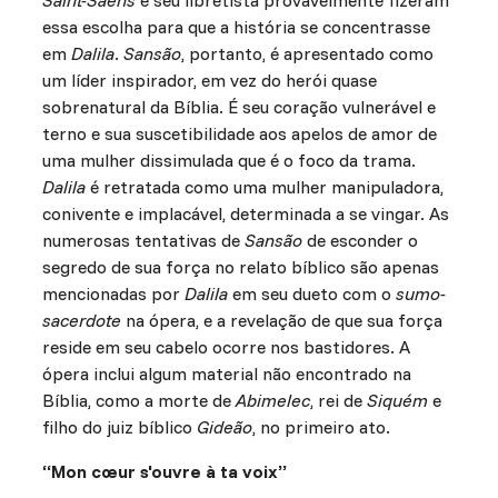
Saint-Saëns
e seu libretista provavelmente fizeram
essa escolha para que a história se concentrasse
em
Dalila
.
Sansão
, portanto, é apresentado como
um líder inspirador, em vez do herói quase
sobrenatural da Bíblia. É seu coração vulnerável e
terno e sua suscetibilidade aos apelos de amor de
uma mulher dissimulada que é o foco da trama.
Dalila
é retratada como uma mulher manipuladora,
conivente e implacável, determinada a se vingar. As
numerosas tentativas de
Sansão
de esconder o
segredo de sua força no relato bíblico são apenas
mencionadas por
Dalila
em seu dueto com o
sumo-
sacerdote
na ópera, e a revelação de que sua força
reside em seu cabelo ocorre nos bastidores. A
ópera inclui algum material não encontrado na
Bíblia, como a morte de
Abimelec
, rei de
Siquém
e
filho do juiz bíblico
Gideão
, no primeiro ato.
“Mon cœur s'ouvre à ta voix”