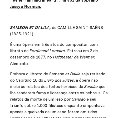
“When I am laid in earth”, na voz da soprano
Jessye Norman.
SAMSON ET DALILA,
de CAMILLE SAINT-SAËNS
(1835-1921)
É uma ópera em três atos do compositor, com
libreto de
Ferdinand Lemaire
. Estreou em 2 de
dezembro de 1877, no
Hoftheater de Weimar
,
Alemanha.
Embora o libreto de
Samson et Dalila
seja retirado
do Capítulo 16 do
Livro dos Juízes
, a ópera não
inclui os relatos dos feitos heroicos de
Sansão
que
lhe renderam fama e liderança entre os hebreus. Os
relatos da morte de um leão por
Sansão
e seu
triunfo sobre 1.000 filisteus enquanto empunhava
apenas a queixada de um asno foram omitidos.