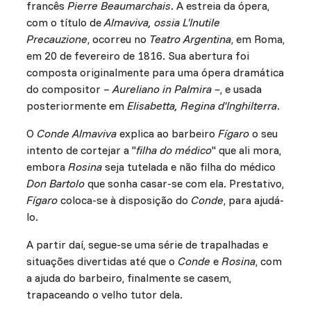
francês
Pierre Beaumarchais
. A estreia da ópera,
com o título de
Almaviva, ossia L'Inutile
Precauzione
, ocorreu no
Teatro Argentina
, em Roma,
em 20 de fevereiro de 1816. Sua abertura foi
composta originalmente para uma ópera dramática
do compositor –
Aureliano in Palmira –
, e usada
posteriormente em
Elisabetta, Regina d'Inghilterra
.
O
Conde Almaviva
explica ao barbeiro
Fígaro
o seu
intento de cortejar a "
filha do médico
" que ali mora,
embora
Rosina
seja tutelada e não filha do médico
Don Bartolo
que sonha casar-se com ela. Prestativo,
Fígaro
coloca-se à disposição do
Conde
, para ajudá-
lo.
A partir daí, segue-se uma série de trapalhadas e
situações divertidas até que o
Conde
e
Rosina
, com
a ajuda do barbeiro, finalmente se casem,
trapaceando o velho tutor dela.