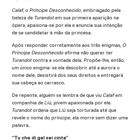
Calaf
, o
Príncipe Desconhecido
, embriagado pela
beleza de
Turandot
em sua primeira aparição na
ópera, apaixona-se por ela e anuncia sua intenção
de se candidatar à mão da princesa.
Após responder corretamente aos três enigmas,
O
Príncipe Desconhecido
afirma não querer ter
Turandot
contra a vontade dela. Propõe-lhe, então,
um único enigma: se ela descobrir até a aurora o
nome dele, desistirá dos seus direitos e entregará
sua cabeça ao carrasco.
De repente, alguém se lembra de que viu
Calaf
em
companhia de
Liù
, jovem apaixonada por ele.
Turandot
ordena que
Liù
seja torturada até que
revele o nome do príncipe; ela morre sem dizer uma
palavra.
“Tu che di gel sei cinta”