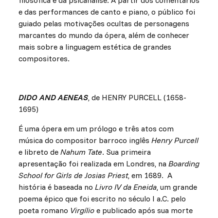
filosófica e da psicanálise. A partir dos comentários
e das performances de canto e piano, o público foi
guiado pelas motivações ocultas de personagens
marcantes do mundo da ópera, além de conhecer
mais sobre a linguagem estética de grandes
compositores.
DIDO AND AENEAS
, de HENRY PURCELL (1658-
1695)
É uma ópera em um prólogo e três atos com
música do compositor barroco inglês
Henry Purcell
e libreto de
Nahum Tate
. Sua primeira
apresentação foi realizada em Londres, na
Boarding
School for Girls de Josias Priest
, em 1689. A
história é baseada no
Livro IV da Eneida
, um grande
poema épico que foi escrito no século I a.C. pelo
poeta romano
Virgílio
e publicado após sua morte