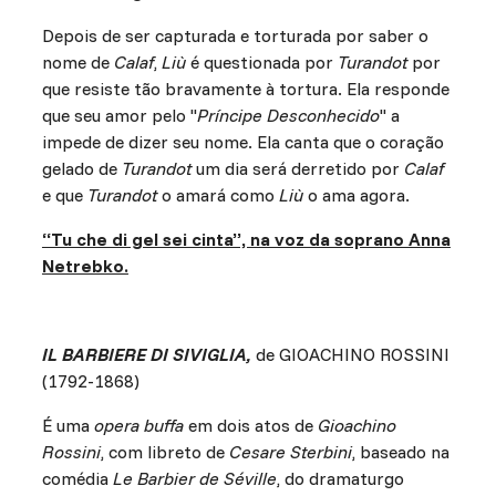
Depois de ser capturada e torturada por saber o
nome de
Calaf
,
Liù
é questionada por
Turandot
por
que resiste tão bravamente à tortura. Ela responde
que seu amor pelo "
Príncipe Desconhecido
" a
impede de dizer seu nome. Ela canta que o coração
gelado de
Turandot
um dia será derretido por
Calaf
e que
Turandot
o amará como
Liù
o ama agora.
“Tu che di gel sei cinta”, na voz da soprano Anna
Netrebko.
IL BARBIERE DI SIVIGLIA,
de GIOACHINO ROSSINI
(1792-1868)
É uma
opera buffa
em dois atos de
Gioachino
Rossini
, com libreto de
Cesare Sterbini
, baseado na
comédia
Le Barbier de Séville
, do dramaturgo