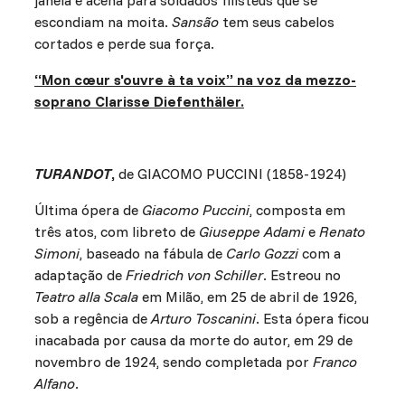
janela e acena para soldados filisteus que se
escondiam na moita.
Sansão
tem seus cabelos
cortados e perde sua força.
“Mon cœur s'ouvre à ta voix” na voz da mezzo-
soprano Clarisse Diefenthäler.
TURANDOT
,
de GIACOMO PUCCINI (1858-1924)
Última ópera de
Giacomo Puccini
, composta em
três atos, com libreto de
Giuseppe Adami
e
Renato
Simoni
, baseado na fábula de
Carlo Gozzi
com a
adaptação de
Friedrich von Schiller
. Estreou no
Teatro alla Scala
em Milão, em 25 de abril de 1926,
sob a regência de
Arturo Toscanini
. Esta ópera ficou
inacabada por causa da morte do autor, em 29 de
novembro de 1924, sendo completada por
Franco
Alfano
.