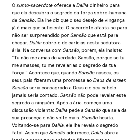
O
sumo-sacerdote
oferece a
Dalila
dinheiro para
que ela descubra o segredo da força sobre-humana
de
Sansão
. Ela lhe diz que o seu desejo de vingança
já é mais que suficiente. O sacerdote afasta-se para
não ser surpreendido por
Sansão
que está para
chegar.
Dalila
cobre-o de carícias nesta sedutora
ária. Na conversa com
Sansão
, porém, ela insiste:
"Tu não me amas de verdade, Sansão, porque se tu
me amasses, tu me revelarias o segredo da tua
força." Acontece que, quando
Sansão
nasceu, os
seus pais fizeram uma promessa ao
Deus de Israel
:
Sansão
seria consagrado a Deus e o seu cabelo
jamais seria cortado.
Sansão
não pode revelar este
segredo a ninguém. Após a ária, começa uma
discussão violenta:
Dalila
pede a
Sansão
que saia da
sua presença e não volte mais.
Sansão
hesita.
Voltando-se para
Dalila
, ele lhe revela o segredo
fatal. Assim que
Sansão
adormece,
Dalila
abre a