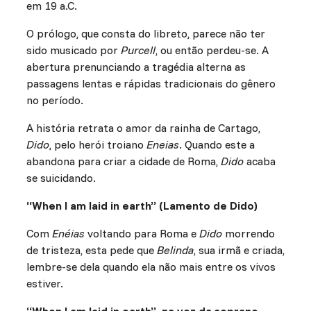
em 19 a.C.
O prólogo, que consta do libreto, parece não ter
sido musicado por
Purcell
, ou então perdeu-se. A
abertura prenunciando a tragédia alterna as
passagens lentas e rápidas tradicionais do gênero
no período.
A história retrata o amor da rainha de Cartago,
Dido
, pelo herói troiano
Eneias
. Quando este a
abandona para criar a cidade de Roma,
Dido
acaba
se suicidando.
“When I am laid in earth” (Lamento de Dido)
Com
Enéias
voltando para Roma e
Dido
morrendo
de tristeza, esta pede que
Belinda
, sua irmã e criada,
lembre-se dela quando ela não mais entre os vivos
estiver.