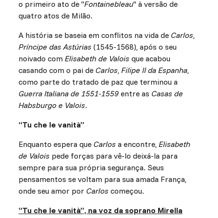
o primeiro ato de "
Fontainebleau
" à versão de
quatro atos de Milão.
A história se baseia em conflitos na vida de
Carlos
,
Príncipe das Astúrias
(1545-1568), após o seu
noivado com
Elisabeth de Valois
que acabou
casando com o pai de
Carlos
,
Filipe II da Espanha
,
como parte do tratado de paz que terminou a
Guerra Italiana de 1551-1559
entre as
Casas de
Habsburgo e Valois
.
“Tu che le vanità”
Enquanto espera que
Carlos
a encontre,
Elisabeth
de Valois
pede forças para vê-lo deixá-la para
sempre para sua própria segurança. Seus
pensamentos se voltam para sua amada França,
onde seu amor por
Carlos
começou.
“Tu che le vanità”, na voz da soprano Mirella