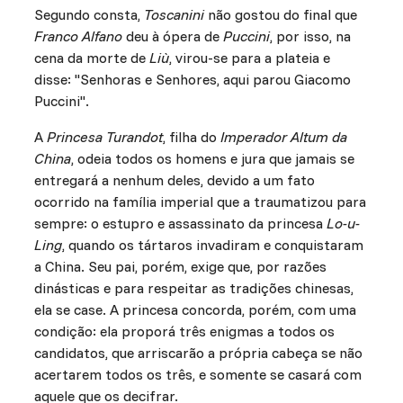
Segundo consta,
Toscanini
não gostou do final que
Franco Alfano
deu à ópera de
Puccini
, por isso, na
cena da morte de
Liù
, virou-se para a plateia e
disse: "Senhoras e Senhores, aqui parou Giacomo
Puccini".
A
Princesa Turandot
, filha do
Imperador Altum da
China
, odeia todos os homens e jura que jamais se
entregará a nenhum deles, devido a um fato
ocorrido na família imperial que a traumatizou para
sempre: o estupro e assassinato da princesa
Lo-u-
Ling
, quando os tártaros invadiram e conquistaram
a China. Seu pai, porém, exige que, por razões
dinásticas e para respeitar as tradições chinesas,
ela se case. A princesa concorda, porém, com uma
condição: ela proporá três enigmas a todos os
candidatos, que arriscarão a própria cabeça se não
acertarem todos os três, e somente se casará com
aquele que os decifrar.